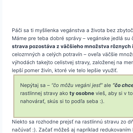
Páči sa ti myšlienka vegánstva a života bez zbytoč
Máme pre teba dobré správy – vegánske jedlá su ča
strava pozostáva z väčšieho množstva rôznych in
celozrnných a celých potravín – oveľa väčšie množs
výhodách takejto celistvej stravy, založenej na me
lepší pomer živín, ktoré vie telo lepšie využiť.
Nepýtaj sa –
“čo môžu vegáni jesť”
ale
“čo chc
rastlinnej stravy ako
ty osobne
vieš, aby si v t
nahovárať, skús si to podľa seba :).
Niekto sa rozhodne prejsť na rastlinnú stravu zo dň
načúvať :). Začať môžeš aj napríklad redukovaním 