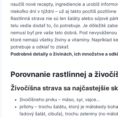
naučíš nové recepty, ingrediencie a urobíš inform
niekoľko dní v týždni – už aj takto pocítiš pozitívne
Rastlinná strava nie sú len šaláty alebo sójové pár
telu vedia dodať to, čo potrebuje. Je dôležité zabe
nemusí byť pre vaše telo dobrá. Pod nevyváženou 
ktoré nemajú všetky živiny a vitamíny. Napríklad 
potrebuje a odkiaľ to získať.
Podrobné detaily o živinách, ich množstve a odki
Porovnanie rastlinnej a živočí
Živočíšna strava sa najčastejšie sk
živočíšneho prvku – mäso, syr, vajce…
prílohy – trochu šalátu, ktorý je málokedy boha
ľadový šalát, cibuľa), trochu zeleniny (no má