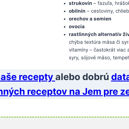
strukovín
– fazuľa, hrášo
obilnín
– cestoviny, chlieb
orechov a semien
ovocia
rastlinných alternatív ž
chýba textúra mäsa či syr
vitamíny – častokrát viac 
syry, sójové mäso, tempeh
aše recepty
alebo dobrú
dat
inných receptov na Jem pre 