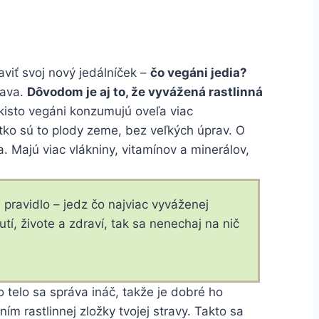
viť svoj nový jedálníček –
čo vegáni jedia?
rava.
Dôvodom je aj to, že vyvážená rastlinná
kisto vegáni konzumujú oveľa viac
etko sú to plody zeme, bez veľkých úprav. O
. Majú viac vlákniny, vitamínov a minerálov,
z, pravidlo – jedz čo najviac vyváženej
tí, živote a zdraví, tak sa nenechaj na nič
o telo sa správa ináč, takže je dobré ho
 rastlinnej zložky tvojej stravy. Takto sa