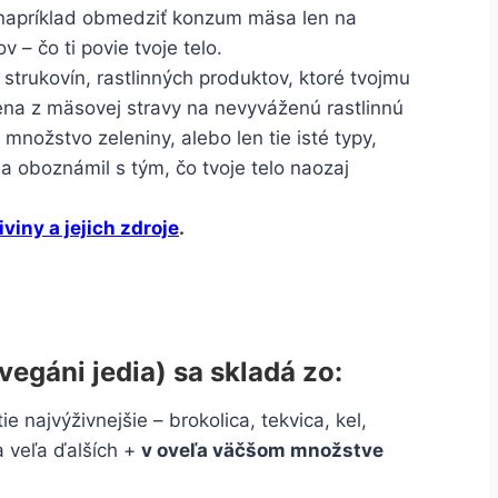
ús napríklad obmedziť konzum mäsa len na
v – čo ti povie tvoje telo.
 strukovín, rastlinných produktov, ktoré tvojmu
na z mäsovej stravy na nevyváženú rastlinnú
ožstvo zeleniny, alebo len tie isté typy,
a oboznámil s tým, čo tvoje telo naozaj
iviny a jejich zdroje
.
vegáni jedia) sa skladá zo:
e najvýživnejšie – brokolica, tekvica, kel,
a veľa ďalších +
v oveľa väčšom množstve