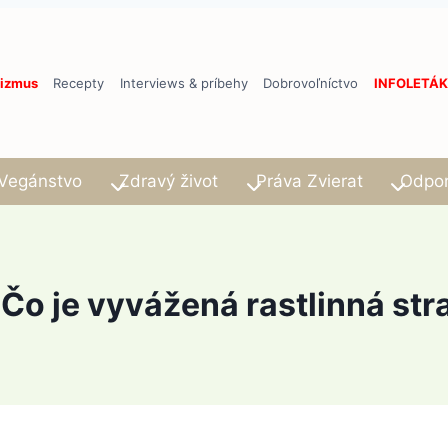
izmus
Recepty
Interviews & príbehy
Dobrovoľníctvo
INFOLETÁK
Vegánstvo
Zdravý život
Práva Zvierat
Odpo
 Čo je vyvážená rastlinná str