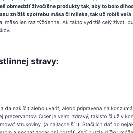
ieš obmedziť živočíšne produkty tak, aby to bolo dlh
asu znížiš spotrebu mäsa či mlieka, tak už robíš veľa 
j mäso len raz týždenne. Ak takto vydržíš celý život, b
čkov.
tlinnej stravy:
sa dá naklíčiť alebo uvariť, alebo pripravená na konzumá
j prezervantov. Cícer je veľmi zdravý, takisto či už v k
ovať strukoviny. (a najlacnejší :). Stačí ich dať do neja
ierom a nechať zopár dní postáť. Keď pustia klíčky, môže