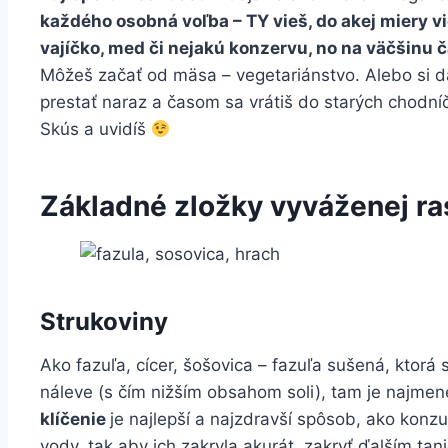
každého osobná voľba – TY vieš, do akej miery v
vajíčko, med či nejakú konzervu, no na väčšinu č
Môžeš začať od mäsa – vegetariánstvo. Alebo si da
prestať naraz a časom sa vrátiš do starých chodní
Skús a uvidíš
Základné zložky vyváženej ras
Strukoviny
Ako fazuľa, cícer, šošovica – fazuľa sušená, ktorá 
náleve (s čím nižším obsahom soli), tam je najmene
klíčenie
je najlepší a najzdravší spôsob, ako konzum
vody, tak aby ich zakryla akurát, zakryť ďalším tan