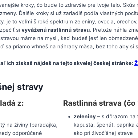
ovanejšie kroky, čo bude to zdravšie pre tvoje telo. Sk
 zmeny. Ďalšie kroky si už zariadiš podľa vlastných pocito
ky, je to veľmi široké spektrum zeleniny, ovocia, orechov,
zpečiť si
vyváženú rastlinnú stravu.
Pretože náhla zme
stravou máme na mysli, keď budeš jesť len obmedzené mn
keď sa priamo vrhneš na náhrady mäsa, bez toho aby si s
aľ ich získaš nájdeš na tejto skvelej českej stránke:
Ž
šnej stravy
ladá z:
Rastlinná strava (čo 
zeleniny
– s dôrazom na ti
tý na živiny (paradajka,
kapusta, špenát, paprika 
lokedy odporúčané
ako pri živočíšnej strave