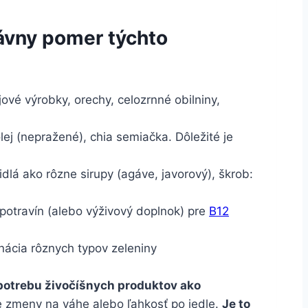
rávny pomer týchto
jové výrobky, orechy, celozrnné obilniny,
ej (nepražené), chia semiačka. Dôležité je
didlá ako rôzne sirupy (agáve, javorový), škrob:
 potravín (alebo výživový doplnok) pre
B12
inácia rôznych typov zeleniny
potrebu živočíšnych produktov ako
vne zmeny na váhe alebo ľahkosť po jedle.
Je to