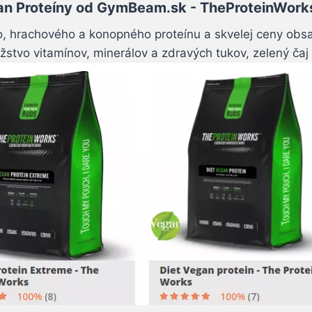
n Proteíny od GymBeam.sk - TheProteinWork
hrachového a konopného proteínu a skvelej ceny obsahu
stvo vitamínov, minerálov a zdravých tukov, zelený čaj č