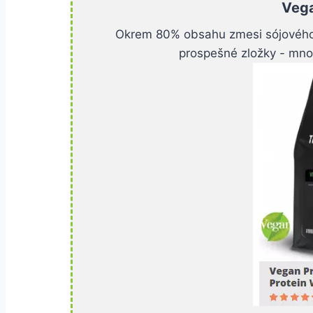
Vega
Okrem 80% obsahu zmesi sójového, 
prospešné zložky - množ