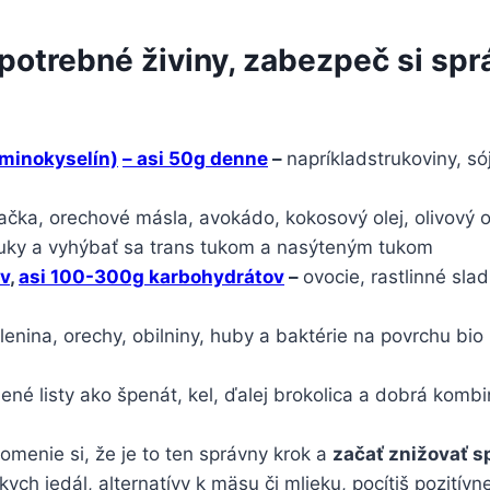
 potrebné živiny, zabezpeč si sp
aminokyselín)
– asi 50g denne
–
napríkladstrukoviny, só
ačka, orechové másla, avokádo, kokosový olej, olivový ol
uky a vyhýbať sa trans tukom a nasýteným tukom
ov
,
asi 100-300g karbohydrátov
–
ovocie, rastlinné sla
lenina, orechy, obilniny, huby a baktérie na povrchu bio
ené listy ako špenát, kel, ďalej brokolica a dobrá komb
omenie si, že je to ten správny krok a
začať znižovať s
ych jedál, alternatívy k mäsu či mlieku, pocítiš pozití