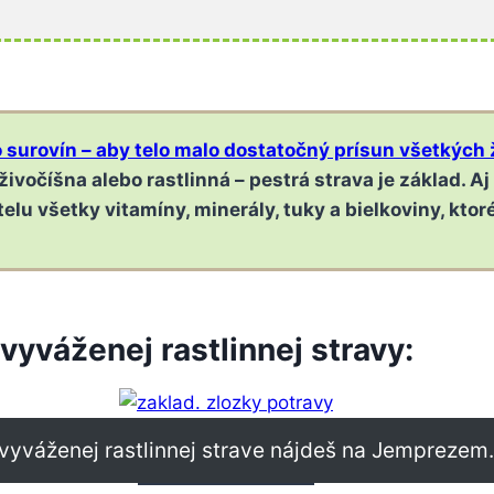
 surovín – aby telo malo dostatočný prísun všetkých 
 živočíšna alebo rastlinná – pestrá strava je základ. A
lu všetky vitamíny, minerály, tuky a bielkoviny, ktor
vyváženej rastlinnej stravy:
k vyváženej rastlinnej strave nájdeš na Jemprezem