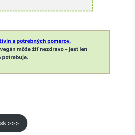
živín a potrebných pomerov.
j vegán môže žiť nezdravo – jesť len
é potrebuje.
.sk >>>