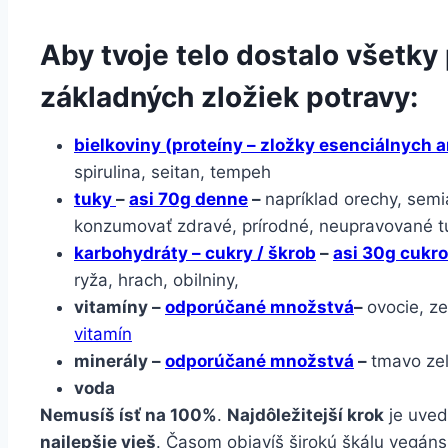
Aby tvoje telo dostalo všetky
základných zložiek potravy:
bielkoviny (proteíny – zložky esenciálnych 
spirulina, seitan, tempeh
tuky
–
asi 70g denne
–
napríklad orechy, semi
konzumovať zdravé, prírodné, neupravované t
karbohydráty – cukry / škrob
–
asi 30g cukr
ryža, hrach, obilniny,
vitamíny –
odporúčané množstvá
–
ovocie, ze
vitamín
minerály –
odporúčané množstvá
–
tmavo zel
voda
Nemusíš ísť na 100%
.
Najdôležitejší krok
je uved
najlepšie vieš
. Časom objavíš širokú škálu vegánsk