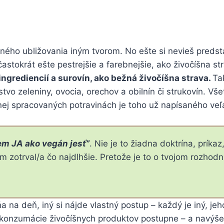
ného ubližovania iným tvorom. No ešte si nevieš predsta
stokrát ešte pestrejšie a farebnejšie, ako živočíšna st
grediencií a surovín, ako bežná živočíšna strava.
Ta
tvo zeleniny, ovocia, orechov a obilnín či strukovín. Vš
nej spracovaných potravinách je toho už napísaného veľa
em JA ako vegán jesť”
. Nie je to žiadna doktrína, príka
om zotrval/a čo najdlhšie. Pretože je to o tvojom rozhodnu
a na deň, iný si nájde vlastný postup – každý je iný, jeh
konzumácie živočíšnych produktov postupne – a navýšením