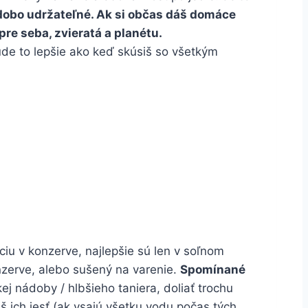
odobo udržateľné. Ak si občas dáš domáce
pre seba, zvieratá a planétu.
ude to lepšie ako keď skúsiš so všetkým
ciu v konzerve, najlepšie sú len v soľnom
onzerve, alebo sušený na varenie.
Spomínané
kej nádoby / hlbšieho taniera, doliať trochu
š ich jesť (ak vsajú všetku vodu počas tých