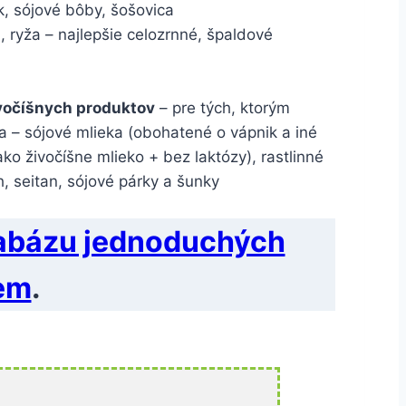
k, sójové bôby, šošovica
, ryža – najlepšie celozrnné, špaldové
ivočíšnych produktov
– pre tých, ktorým
a – sójové mlieka (obohatené o vápnik a iné
ako živočíšne mlieko + bez laktózy), rastlinné
, seitan, sójové párky a šunky
abázu jednoduchých
zem
.