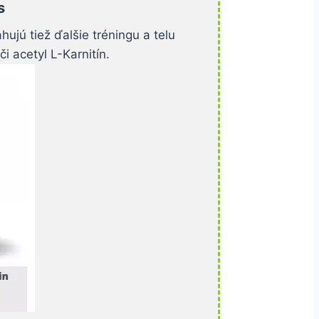
s
jú tiež ďalšie tréningu a telu
i acetyl L-Karnitín.