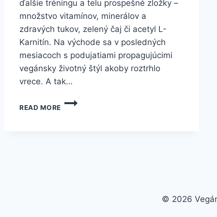
ďalšie tréningu a telu prospešné zložky –
množstvo vitamínov, minerálov a
zdravých tukov, zelený čaj či acetyl L-
Karnitín. Na východe sa v posledných
mesiacoch s podujatiami propagujúcimi
vegánsky životný štýl akoby roztrhlo
vrece. A tak…
NEDEĽNÝ
READ MORE
VEGET
Č.7
V
PREŠOVE,
14.
FEBRUÁR,
CHRISTIANIA
© 2026 Vegán