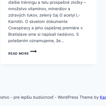
ďalšie tréningu a telu prospešné zložky –
množstvo vitamínov, minerálov a
zdravých tukov, zelený čaj či acetyl L-
Karnitín. O skvelom dokumente
Cowspiracy a jeho úspešnej premiére v
Bratislave sme si napísali nedávno. S
potešením oznamujeme, že…
PREMIETANIE
READ MORE
DOKUMENTU
COWSPIRACY
S
VEGÁNSKOU
HOSTINOU,
KOŠICE
stvo - pre lepšiu budúcnosť - WordPress Theme by
Ka