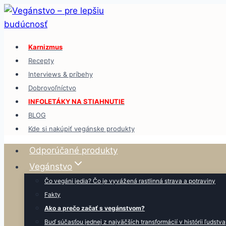
Skip
to
content
Karnizmus
Recepty
Interviews & príbehy
Dobrovoľníctvo
INFOLETÁKY NA STIAHNUTIE
BLOG
Kde si nakúpiť vegánske produkty
Odporúčané produkty
Vegánstvo
Čo vegáni jedia? Čo je vyvážená rastlinná strava a potraviny
Fakty
Ako a prečo začať s vegánstvom?
Buď súčasťou jednej z najväčších transformácií v histórii ľudstva