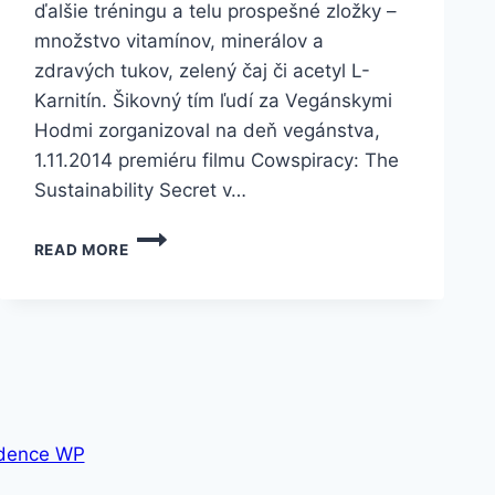
ďalšie tréningu a telu prospešné zložky –
množstvo vitamínov, minerálov a
zdravých tukov, zelený čaj či acetyl L-
Karnitín. Šikovný tím ľudí za Vegánskymi
Hodmi zorganizoval na deň vegánstva,
1.11.2014 premiéru filmu Cowspiracy: The
Sustainability Secret v…
PREMIÉRA
READ MORE
FILMU
COWSPIRACY
V
BRATISLAVE
NA
DEŇ
VEGÁNSTVA
1.
NOVEMBRA
dence WP