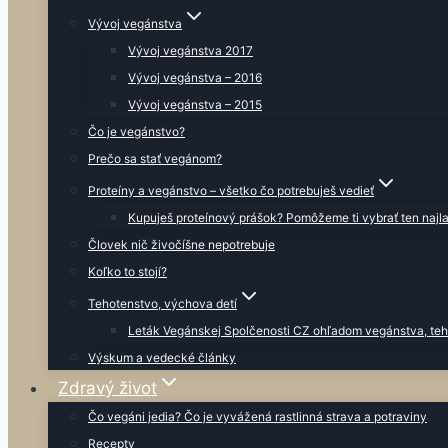
Vývoj vegánstva
Vývoj vegánstva 2017
Vývoj vegánstva – 2016
Vývoj vegánstva – 2015
Čo je vegánstvo?
Prečo sa stať vegánom?
Proteíny a vegánstvo – všetko čo potrebuješ vedieť
Kupuješ proteínový prášok? Pomôžeme ti vybrať ten najla
Človek nič živočíšne nepotrebuje
Koľko to stojí?
Tehotenstvo, výchova detí
Leták Vegánskej Spolčenosti CZ ohľadom vegánstva, teh
Výskum a vedecké články
Zdravý život
Čo vegáni jedia? Čo je vyvážená rastlinná strava a potraviny
Recepty