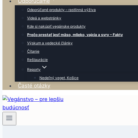
Odporúčame
Odporúčané produkty – rastlinná výživa
Videá a webstránky
Kde si nakúpiť vegánske produkty
Prečo prestať jesť mäso, mlieko, vajcia a syry – Fakty
Výskum a vedecké články
Čítanie
Reštaurácie
Reporty
Nedeľný veget, Košice
Časté otázky