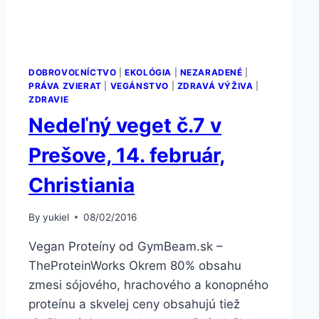
DOBROVOĽNÍCTVO
|
EKOLÓGIA
|
NEZARADENÉ
|
PRÁVA ZVIERAT
|
VEGÁNSTVO
|
ZDRAVÁ VÝŽIVA
|
ZDRAVIE
Nedeľný veget č.7 v
Prešove, 14. február,
Christiania
By
yukiel
08/02/2016
Vegan Proteíny od GymBeam.sk –
TheProteinWorks Okrem 80% obsahu
zmesi sójového, hrachového a konopného
proteínu a skvelej ceny obsahujú tiež