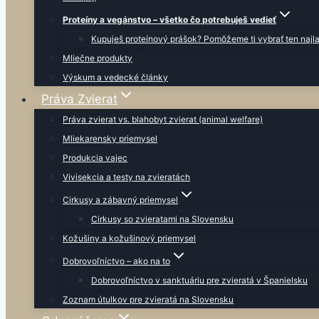
Proteíny a vegánstvo – všetko čo potrebuješ vedieť
Kupuješ proteínový prášok? Pomôžeme ti vybrať ten najla
Mliečne produkty
Výskum a vedecké články
Práva Zvierat
Práva zvierat vs. blahobyt zvierat (animal welfare)
Mliekarensky priemysel
Produkcia vajec
Vivisekcia a testy na zvieratách
Cirkusy a zábavný priemysel
Cirkusy so zvieratami na Slovensku
Kožušiny a kožušinový priemysel
Dobrovoľníctvo – ako na to
Dobrovoľníctvo v sanktuáriu pre zvieratá v Španielsku
Zoznam útulkov pre zvieratá na Slovensku