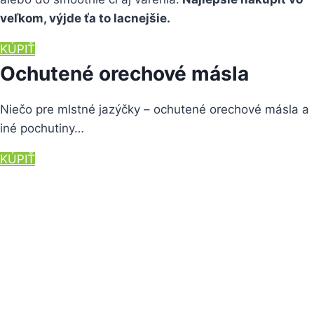
veľkom, výjde ťa to lacnejšie.
KÚPIŤ
Ochutené orechové másla
Niečo pre mlstné jazýčky – ochutené orechové másla a
iné pochutiny…
KÚPIŤ