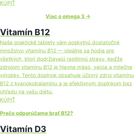
KÚPIŤ
Viac o omega 3 →
Vitamín B12
Naše praktické tablety vám poskytnú dostatočné
množstvo vitamínu B12 — ideálne sa hodia pre
všetkých, ktorí dodržiavajú rastlinnú stravu, keďže
zdrojom vitamínu B12 je hlavne mäso, vajcia a mliečne
výrobky. Tento doplnok obsahuje účinný zdroj vitamínu
B12 z kyanokobalamínu a je efektívnym doplnkom bez
ohľadu na vašu diétu.
KÚPIŤ
Prečo odporúčame brať B12?
Vitamín D3