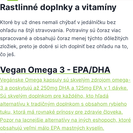
Rastlinné doplnky a vitamíny
Ktoré by už dnes nemali chýbať v jedálníčku bez
ohľadu na štýl stravovania. Potraviny sú čoraz viac
spracované a obsahujú čoraz menej týchto dôležitých
zložiek, preto je dobré si ich doplniť bez ohľadu na to,
čo ješ.
Vegan Omega 3 - EPA/DHA
Vegánske Omega kapsuly sú skvelým zdrojom omega-
3 a poskytujú až 250mg DHA a 125mg EPA v 1 dávke.
Sú skvelým doplnkom pre každého, kto hľadá
alternatívu k tradičným doplnkom s obsahom rybieho
tuku, ktorá má rovnaké prínosy pre zdravie človeka.
Pozor na lacnejšie alternatívy na iných eshopoch, ktoré
obsahujú veľmi málo EPA mastných kyselín.