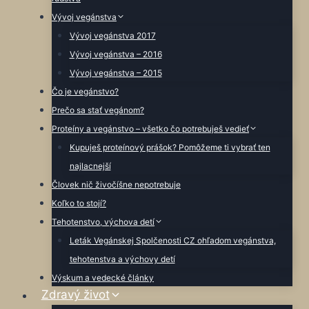
Vývoj vegánstva
Vývoj vegánstva 2017
Vývoj vegánstva – 2016
Vývoj vegánstva – 2015
Čo je vegánstvo?
Prečo sa stať vegánom?
Proteíny a vegánstvo – všetko čo potrebuješ vedieť
Kupuješ proteínový prášok? Pomôžeme ti vybrať ten
najlacnejší
Človek nič živočíšne nepotrebuje
Koľko to stojí?
Tehotenstvo, výchova detí
Leták Vegánskej Spolčenosti CZ ohľadom vegánstva,
tehotenstva a výchovy detí
Výskum a vedecké články
Zdravý život