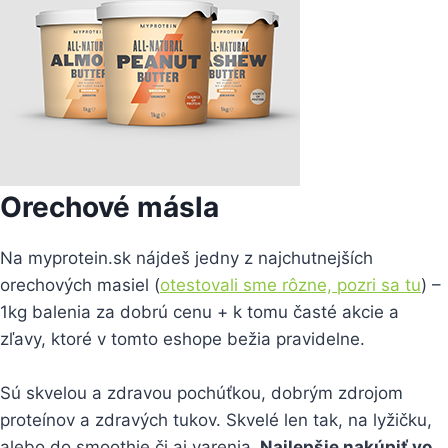
Orechové másla
Na myprotein.sk nájdeš jedny z najchutnejších
orechových masiel (
otestovali sme rôzne, pozri sa tu
) –
1kg balenia za dobrú cenu + k tomu časté akcie a
zľavy, ktoré v tomto eshope bežia pravidelne.
Sú skvelou a zdravou pochúťkou, dobrým zdrojom
proteínov a zdravých tukov. Skvelé len tak, na lyžičku,
alebo do smoothie či aj varenia.
Najlepšie nakúpiť vo