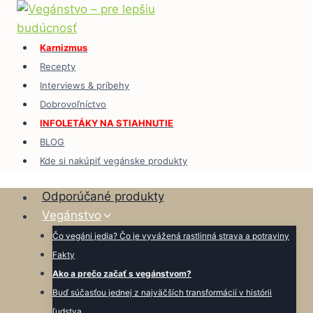
Skip
to
content
Karnizmus
Recepty
Interviews & príbehy
Dobrovoľníctvo
INFOLETÁKY NA STIAHNUTIE
BLOG
Kde si nakúpiť vegánske produkty
Odporúčané produkty
Vegánstvo
Čo vegáni jedia? Čo je vyvážená rastlinná strava a potraviny
Fakty
Ako a prečo začať s vegánstvom?
Buď súčasťou jednej z najväčších transformácií v histórii
ľudstva