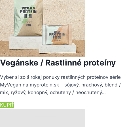
Vegánske / Rastlinné proteíny
Vyber si zo širokej ponuky rastlinných proteínov série
MyVegan na myprotein.sk – sójový, hrachový, blend /
mix, ryžový, konopný, ochutený / neochutený…
KÚPIŤ