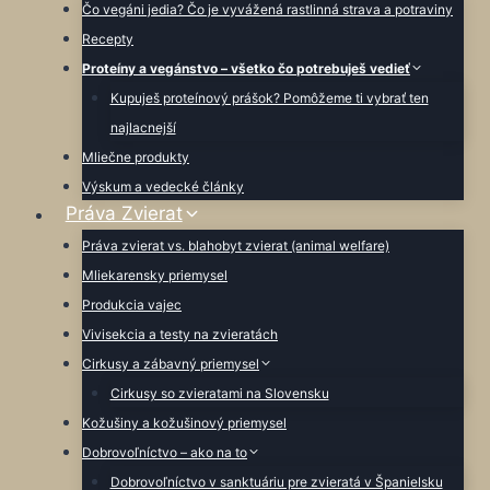
Čo vegáni jedia? Čo je vyvážená rastlinná strava a potraviny
Recepty
Proteíny a vegánstvo – všetko čo potrebuješ vedieť
Kupuješ proteínový prášok? Pomôžeme ti vybrať ten
najlacnejší
Mliečne produkty
Výskum a vedecké články
Práva Zvierat
Práva zvierat vs. blahobyt zvierat (animal welfare)
Mliekarensky priemysel
Produkcia vajec
Vivisekcia a testy na zvieratách
Cirkusy a zábavný priemysel
Cirkusy so zvieratami na Slovensku
Kožušiny a kožušinový priemysel
Dobrovoľníctvo – ako na to
Dobrovoľníctvo v sanktuáriu pre zvieratá v Španielsku