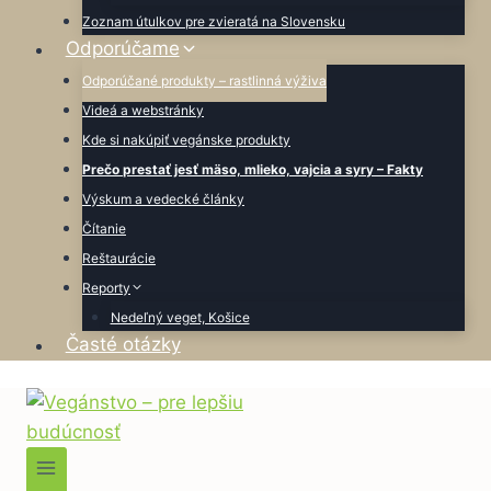
Zoznam útulkov pre zvieratá na Slovensku
Odporúčame
Odporúčané produkty – rastlinná výživa
Videá a webstránky
Kde si nakúpiť vegánske produkty
Prečo prestať jesť mäso, mlieko, vajcia a syry – Fakty
Výskum a vedecké články
Čítanie
Reštaurácie
Reporty
Nedeľný veget, Košice
Časté otázky