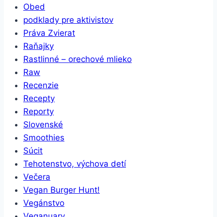
Obed
podklady pre aktivistov
Práva Zvierat
Raňajky
Rastlinné – orechové mlieko
Raw
Recenzie
Recepty
Reporty
Slovenské
Smoothies
Súcit
Tehotenstvo, výchova detí
Večera
Vegan Burger Hunt!
Vegánstvo
Veganuary