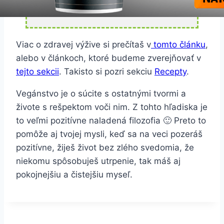
Viac o zdravej výžive si prečítaš v
tomto článku
,
alebo v článkoch, ktoré budeme zverejňovať v
tejto sekcii
. Takisto si pozri sekciu
Recepty
.
Vegánstvo je o súcite s ostatnými tvormi a
živote s rešpektom voči nim. Z tohto hľadiska je
to veľmi pozitívne naladená filozofia 🙂 Preto to
pomôže aj tvojej mysli, keď sa na veci pozeráš
pozitívne, žiješ život bez zlého svedomia, že
niekomu spôsobuješ utrpenie, tak máš aj
pokojnejšiu a čistejšiu myseľ.