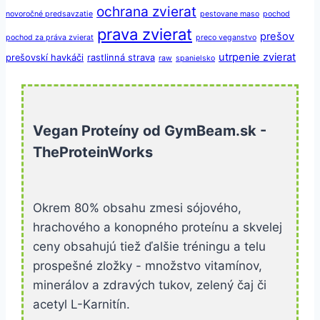
ochrana zvierat
novoročné predsavzatie
pestovane maso
pochod
prava zvierat
prešov
pochod za práva zvierat
preco veganstvo
utrpenie zvierat
prešovskí havkáči
rastlinná strava
raw
spanielsko
vegan
vegansky kolac
vegan burger
veganska strava
veganske jedlo
veganstvo
zdravie
vegánstvo
veganstvo a protein
zdravá
zdravá výživa
Vegan Proteíny od GymBeam.sk -
zooz
strava
TheProteinWorks
Okrem 80% obsahu zmesi sójového,
hrachového a konopného proteínu a skvelej
ceny obsahujú tiež ďalšie tréningu a telu
prospešné zložky - množstvo vitamínov,
minerálov a zdravých tukov, zelený čaj či
acetyl L-Karnitín.