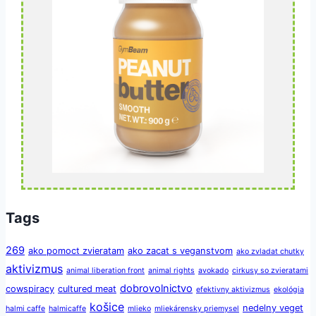
Tags
269
ako pomoct zvieratam
ako zacat s veganstvom
ako zvladat chutky
aktivizmus
animal liberation front
animal rights
avokado
cirkusy so zvieratami
dobrovolnictvo
cowspiracy
cultured meat
efektivny aktivizmus
ekológia
košice
nedelny veget
halmi caffe
halmicaffe
mlieko
mliekárensky priemysel