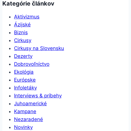
Kategórie článkov
Aktivizmus
Ázijské
Biznis
Cirkusy
Cirkusy na Slovensku
Dezerty
Dobrovoľníctvo
Ekológia
Európske
Infoletáky
Interviews & príbehy
Juhoamerické
Kampane
Nezaradené
Novinky