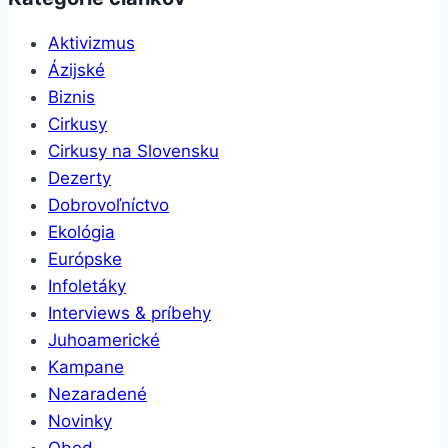
Aktivizmus
Ázijské
Biznis
Cirkusy
Cirkusy na Slovensku
Dezerty
Dobrovoľníctvo
Ekológia
Európske
Infoletáky
Interviews & príbehy
Juhoamerické
Kampane
Nezaradené
Novinky
Obed