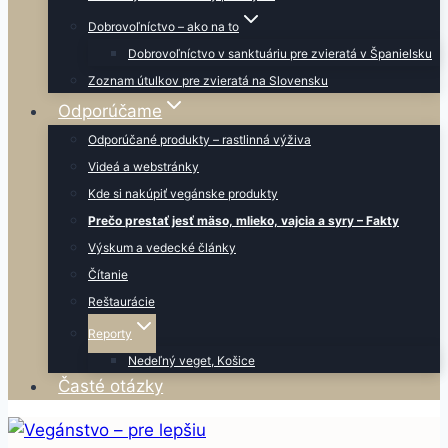
Dobrovoľníctvo – ako na to
Dobrovoľníctvo v sanktuáriu pre zvieratá v Španielsku
Zoznam útulkov pre zvieratá na Slovensku
Odporúčame
Odporúčané produkty – rastlinná výživa
Videá a webstránky
Kde si nakúpiť vegánske produkty
Prečo prestať jesť mäso, mlieko, vajcia a syry – Fakty
Výskum a vedecké články
Čítanie
Reštaurácie
Reporty
Nedeľný veget, Košice
Časté otázky