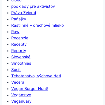
podklady pre aktivistov
Práva Zvierat
Raňajky
Rastlinné – orechové mlieko
Raw
Recenzie
Recepty
Reporty
Slovenské
Smoothies
Súcit
Tehotenstvo, výchova detí
Večera
Vegan Burger Hunt!
Vegánstvo
Veganuary