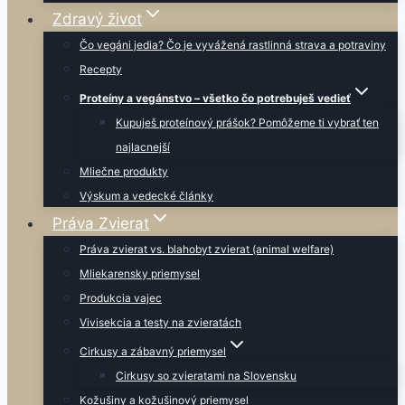
Zdravý život
Čo vegáni jedia? Čo je vyvážená rastlinná strava a potraviny
Recepty
Proteíny a vegánstvo – všetko čo potrebuješ vedieť
Kupuješ proteínový prášok? Pomôžeme ti vybrať ten
najlacnejší
Mliečne produkty
Výskum a vedecké články
Práva Zvierat
Práva zvierat vs. blahobyt zvierat (animal welfare)
Mliekarensky priemysel
Produkcia vajec
Vivisekcia a testy na zvieratách
Cirkusy a zábavný priemysel
Cirkusy so zvieratami na Slovensku
Kožušiny a kožušinový priemysel