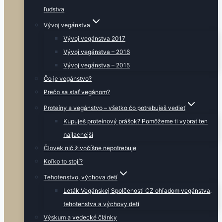
ľudstva
Vývoj vegánstva
Vývoj vegánstva 2017
Vývoj vegánstva – 2016
Vývoj vegánstva – 2015
Čo je vegánstvo?
Prečo sa stať vegánom?
Proteíny a vegánstvo – všetko čo potrebuješ vedieť
Kupuješ proteínový prášok? Pomôžeme ti vybrať ten
najlacnejší
Človek nič živočíšne nepotrebuje
Koľko to stojí?
Tehotenstvo, výchova detí
Leták Vegánskej Spolčenosti CZ ohľadom vegánstva,
tehotenstva a výchovy detí
Výskum a vedecké články