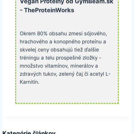
Vegan Proteíny od GymBeam.sk
- TheProteinWorks
Okrem 80% obsahu zmesi sójového,
hrachového a konopného proteínu a
skvelej ceny obsahujú tiež ďalšie
tréningu a telu prospešné zložky -
množstvo vitamínov, minerálov a
zdravých tukov, zelený čaj či acetyl L-
Karnitín.
Kategórie článkov