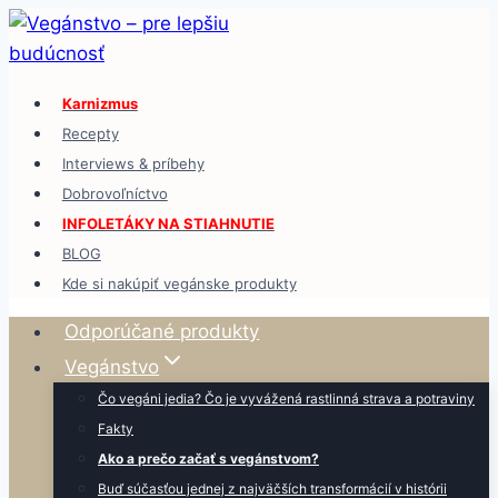
Skip
to
content
Karnizmus
Recepty
Interviews & príbehy
Dobrovoľníctvo
INFOLETÁKY NA STIAHNUTIE
BLOG
Kde si nakúpiť vegánske produkty
Odporúčané produkty
Vegánstvo
Čo vegáni jedia? Čo je vyvážená rastlinná strava a potraviny
Fakty
Ako a prečo začať s vegánstvom?
Buď súčasťou jednej z najväčších transformácií v histórii