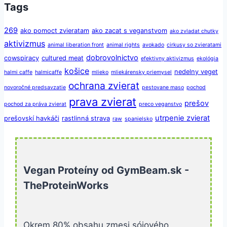
Tags
269
ako pomoct zvieratam
ako zacat s veganstvom
ako zvladat chutky
aktivizmus
animal liberation front
animal rights
avokado
cirkusy so zvieratami
dobrovolnictvo
cowspiracy
cultured meat
efektivny aktivizmus
ekológia
košice
nedelny veget
halmi caffe
halmicaffe
mlieko
mliekárensky priemysel
ochrana zvierat
novoročné predsavzatie
pestovane maso
pochod
prava zvierat
prešov
pochod za práva zvierat
preco veganstvo
utrpenie zvierat
prešovskí havkáči
rastlinná strava
raw
spanielsko
vegan
vegansky kolac
vegan burger
veganska strava
veganske jedlo
veganstvo
zdravie
vegánstvo
veganstvo a protein
zdravá
zdravá výživa
Vegan Proteíny od GymBeam.sk -
zooz
strava
TheProteinWorks
Okrem 80% obsahu zmesi sójového,