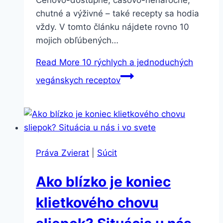
Cenovo-dostupné, časovo-nenáročné,
chutné a výživné – také recepty sa hodia
vždy. V tomto článku nájdete rovno 10
mojich obľúbených…
Read More
10 rýchlych a jednoduchých
vegánskych receptov
Práva Zvierat
|
Súcit
Ako blízko je koniec
klietkového chovu