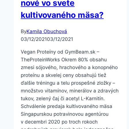
nové vo svete
kultivovaného mäsa?
By
Kamila Obuchová
03/12/2021
03/12/2021
Vegan Proteíny od GymBeam.sk –
TheProteinWorks Okrem 80% obsahu
zmesi sójového, hrachového a konopného
proteínu a skvelej ceny obsahujú tiež
ďalšie tréningu a telu prospešné zložky –
množstvo vitamínov, minerálov a zdravých
tukov, zelený čaj či acetyl L-Karnitín.
Schválenie predaja kultivovaného mäsa
Singapurskou potravinovou agentúrou
v decembri 2020 po troch rokoch