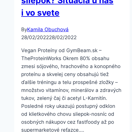
sliepok? Situácia u nás
i vo svete
By
Kamila Obuchová
28/02/2022
28/02/2022
Vegan Proteíny od GymBeam.sk –
TheProteinWorks Okrem 80% obsahu
zmesi sójového, hrachového a konopného
proteínu a skvelej ceny obsahujú tiež
ďalšie tréningu a telu prospešné zložky –
množstvo vitamínov, minerálov a zdravých
tukov, zelený čaj či acetyl L-Karnitín.
Posledné roky ukazujú postupný odklon
od klietkového chovu sliepok-nosníc od
osobných nákupov cez fastfoody až po
supermarketové reťazce….