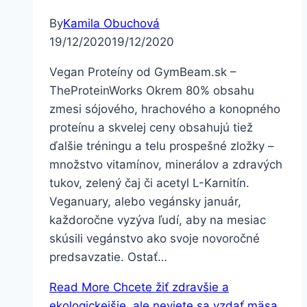
By
Kamila Obuchová
19/12/2020
19/12/2020
Vegan Proteíny od GymBeam.sk –
TheProteinWorks Okrem 80% obsahu
zmesi sójového, hrachového a konopného
proteínu a skvelej ceny obsahujú tiež
ďalšie tréningu a telu prospešné zložky –
množstvo vitamínov, minerálov a zdravých
tukov, zelený čaj či acetyl L-Karnitín.
Veganuary, alebo vegánsky január,
každoročne vyzýva ľudí, aby na mesiac
skúsili vegánstvo ako svoje novoročné
predsavzatie. Ostať…
Read More
Chcete žiť zdravšie a
ekologickejšie, ale neviete sa vzdať mäsa