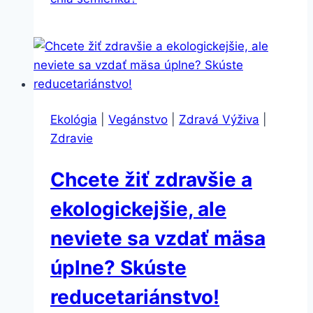
Ekológia
|
Vegánstvo
|
Zdravá Výživa
|
Zdravie
Chcete žiť zdravšie a
ekologickejšie, ale
neviete sa vzdať mäsa
úplne? Skúste
reducetariánstvo!