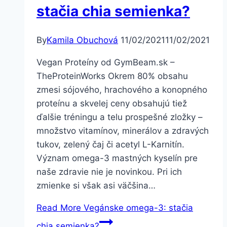
stačia chia semienka?
By
Kamila Obuchová
11/02/2021
11/02/2021
Vegan Proteíny od GymBeam.sk –
TheProteinWorks Okrem 80% obsahu
zmesi sójového, hrachového a konopného
proteínu a skvelej ceny obsahujú tiež
ďalšie tréningu a telu prospešné zložky –
množstvo vitamínov, minerálov a zdravých
tukov, zelený čaj či acetyl L-Karnitín.
Význam omega-3 mastných kyselín pre
naše zdravie nie je novinkou. Pri ich
zmienke si však asi väčšina…
Read More
Vegánske omega-3: stačia
chia semienka?