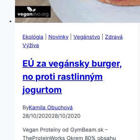
Ekológia
|
Novinky
|
Vegánstvo
|
Zdravá
Výživa
EÚ za vegánsky burger,
no proti rastlinným
jogurtom
By
Kamila Obuchová
28/10/2020
28/10/2020
Vegan Proteíny od GymBeam.sk –
TheProteinWorks Okrem 80% obsahu