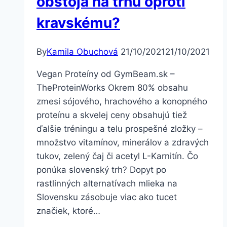
obstoja na trhu oproti
kravskému?
By
Kamila Obuchová
21/10/2021
21/10/2021
Vegan Proteíny od GymBeam.sk –
TheProteinWorks Okrem 80% obsahu
zmesi sójového, hrachového a konopného
proteínu a skvelej ceny obsahujú tiež
ďalšie tréningu a telu prospešné zložky –
množstvo vitamínov, minerálov a zdravých
tukov, zelený čaj či acetyl L-Karnitín. Čo
ponúka slovenský trh? Dopyt po
rastlinných alternatívach mlieka na
Slovensku zásobuje viac ako tucet
značiek, ktoré…