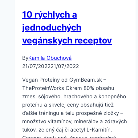
10 rýchlych a
jednoduchých
vegánskych receptov
By
Kamila Obuchová
21/07/2022
21/07/2022
Vegan Proteíny od GymBeam.sk –
TheProteinWorks Okrem 80% obsahu
zmesi sójového, hrachového a konopného
proteínu a skvelej ceny obsahujú tiež
ďalšie tréningu a telu prospešné zložky –
množstvo vitamínov, minerálov a zdravých
tukov, zelený čaj či acetyl L-Karnitín.