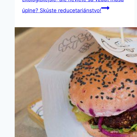
úplne? Skúste reducetariánstvo!