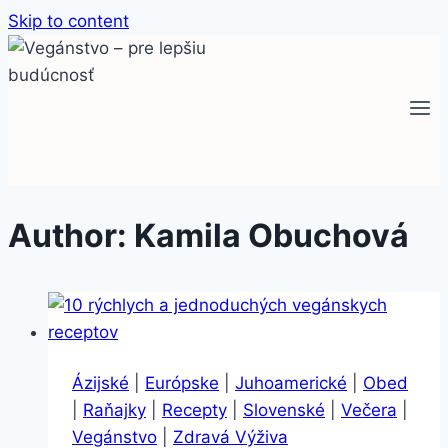
Skip to content
Author: Kamila Obuchová
Ázijské
|
Európske
|
Juhoamerické
|
Obed
|
Raňajky
|
Recepty
|
Slovenské
|
Večera
|
Vegánstvo
|
Zdravá Výživa