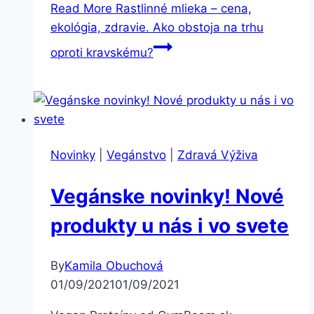
Read More
Rastlinné mlieka – cena,
ekológia, zdravie. Ako obstoja na trhu
oproti kravskému?
Novinky
|
Vegánstvo
|
Zdravá Výživa
Vegánske novinky! Nové
produkty u nás i vo svete
By
Kamila Obuchová
01/09/2021
01/09/2021