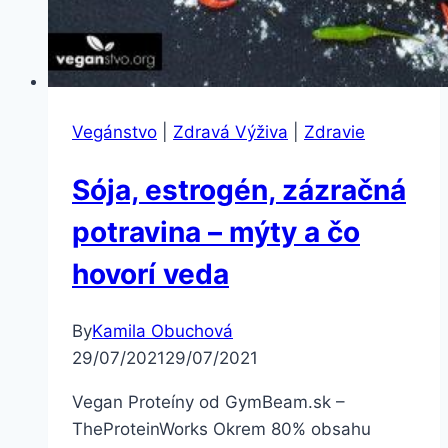
Vegánstvo
|
Zdravá Výživa
|
Zdravie
Sója, estrogén, zázračná
potravina – mýty a čo
hovorí veda
By
Kamila Obuchová
29/07/2021
29/07/2021
Vegan Proteíny od GymBeam.sk –
TheProteinWorks Okrem 80% obsahu