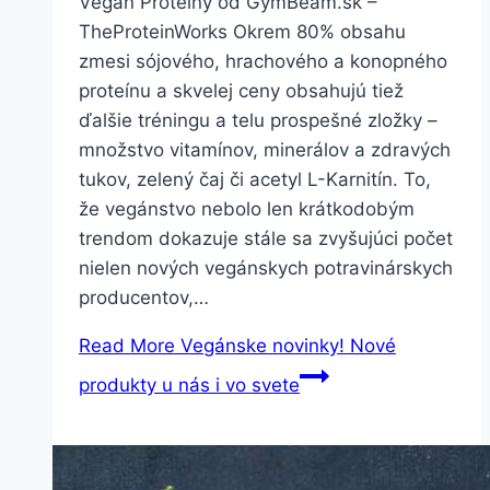
Vegan Proteíny od GymBeam.sk –
TheProteinWorks Okrem 80% obsahu
zmesi sójového, hrachového a konopného
proteínu a skvelej ceny obsahujú tiež
ďalšie tréningu a telu prospešné zložky –
množstvo vitamínov, minerálov a zdravých
tukov, zelený čaj či acetyl L-Karnitín. To,
že vegánstvo nebolo len krátkodobým
trendom dokazuje stále sa zvyšujúci počet
nielen nových vegánskych potravinárskych
producentov,…
Read More
Vegánske novinky! Nové
produkty u nás i vo svete