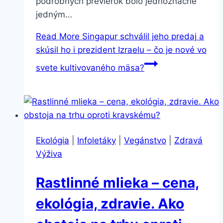
podrobných previerok bolo jednoznačne
jedným…
Read More
Singapur schválil jeho predaj a
skúsil ho i prezident Izraelu – čo je nové vo
svete kultivovaného mäsa?
Ekológia
|
Infoletáky
|
Vegánstvo
|
Zdravá
Výživa
Rastlinné mlieka – cena,
ekológia, zdravie. Ako