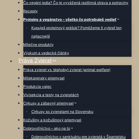
Čo vegáni jedia? Čo je vyvážená rastlinná strava a potraviny
Recepty
Proteíny a vegánstvo – všetko čo potrebuješ vedieť
Kupuješ proteínový prášok? Pomôžeme ti vybrať ten
najlacnejší
Mliečne produkty
Výskum a vedecké články
Práva Zvierat
Práva zvierat vs. blahobyt zvierat (animal welfare)
Mliekarensky priemysel
Produkcia vajec
Vivisekcia a testy na zvieratách
Cirkusy a zábavný priemysel
Cirkusy so zvieratami na Slovensku
Kožušiny a kožušinový priemysel
Dobrovoľníctvo – ako na to
Dobrovoľníctvo v sanktuáriu pre zvieratá v Španielsku