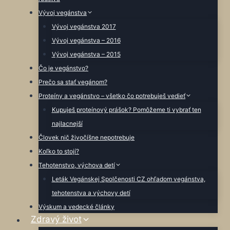
Vývoj vegánstva
Vývoj vegánstva 2017
Vývoj vegánstva – 2016
Vývoj vegánstva – 2015
Čo je vegánstvo?
Prečo sa stať vegánom?
Proteíny a vegánstvo – všetko čo potrebuješ vedieť
Kupuješ proteínový prášok? Pomôžeme ti vybrať ten
najlacnejší
Človek nič živočíšne nepotrebuje
Koľko to stojí?
Tehotenstvo, výchova detí
Leták Vegánskej Spolčenosti CZ ohľadom vegánstva,
tehotenstva a výchovy detí
Výskum a vedecké články
Zdravý život