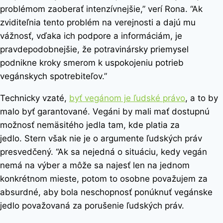
problémom zaoberať intenzívnejšie,” verí Rona. “Ak
zviditeľnia tento problém na verejnosti a dajú mu
vážnosť, vďaka ich podpore a informáciám, je
pravdepodobnejšie, že potravinársky priemysel
podnikne kroky smerom k uspokojeniu potrieb
vegánskych spotrebiteľov.”
Technicky vzaté,
byť vegánom je ľudské právo
, a to by
malo byť garantované. Vegáni by mali mať dostupnú
možnosť nemäsitého jedla tam, kde platia za
jedlo.
Stern však nie je o argumente ľudských práv
presvedčený. “Ak sa nejedná o situáciu, kedy vegán
nemá na výber a môže sa najesť len na jednom
konkrétnom mieste, potom to osobne považujem za
absurdné, aby bola neschopnosť ponúknuť vegánske
jedlo považovaná za porušenie ľudských práv.