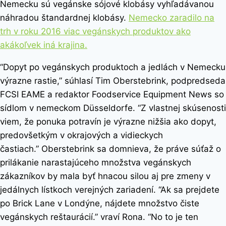
Nemecku sú vegánske sójové klobásy vyhľadávanou
náhradou štandardnej klobásy.
Nemecko zaradilo na
trh v roku 2016 viac vegánskych produktov ako
akákoľvek iná krajina.
“Dopyt po vegánskych produktoch a jedlách v Nemecku
výrazne rastie,” súhlasí Tim Oberstebrink, podpredseda
FCSI EAME a redaktor Foodservice Equipment News so
sídlom v nemeckom Düsseldorfe. “Z vlastnej skúsenosti
viem, že ponuka potravín je výrazne nižšia ako dopyt,
predovšetkým v okrajových a vidieckych
častiach.” Oberstebrink sa domnieva, že práve súťaž o
prilákanie narastajúceho množstva vegánskych
zákazníkov by mala byť hnacou silou aj pre zmeny v
jedálnych lístkoch verejných zariadení. “Ak sa prejdete
po Brick Lane v Londýne, nájdete množstvo čiste
vegánskych reštaurácií.” vraví Rona. “No to je ten