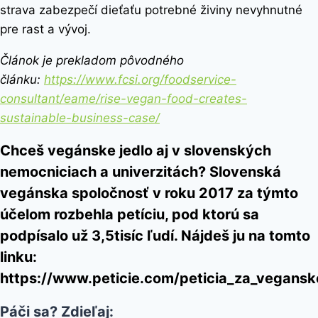
strava zabezpečí dieťaťu potrebné živiny nevyhnutné
pre rast a vývoj.
Článok je prekladom pôvodného
článku:
https://www.fcsi.org/foodservice-
consultant/eame/rise-vegan-food-creates-
sustainable-business-case/
Chceš vegánske jedlo aj v slovenských
nemocniciach a univerzitách?
Slovenská
vegánska spoločnosť
v roku 2017 za týmto
účelom rozbehla petíciu, pod ktorú sa
podpísalo už 3,5tisíc ľudí. Nájdeš ju na tomto
linku:
https://www.peticie.com/peticia_za_vegans
Páči sa? Zdieľaj: