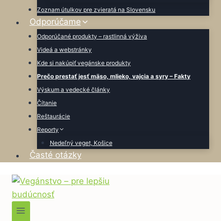
Zoznam útulkov pre zvieratá na Slovensku
Odporúčame
Odporúčané produkty – rastlinná výživa
Videá a webstránky
Kde si nakúpiť vegánske produkty
Prečo prestať jesť mäso, mlieko, vajcia a syry – Fakty
Výskum a vedecké články
Čítanie
Reštaurácie
Reporty
Nedeľný veget, Košice
Časté otázky