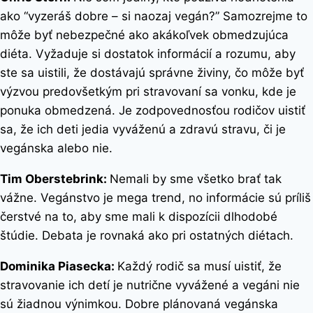
ako “vyzeráš dobre – si naozaj vegán?” Samozrejme to
môže byť nebezpečné ako akákoľvek obmedzujúca
diéta. Vyžaduje si dostatok informácií a rozumu, aby
ste sa uistili, že dostávajú správne živiny, čo môže byť
výzvou predovšetkým pri stravovaní sa vonku, kde je
ponuka obmedzená. Je zodpovednosťou rodičov uistiť
sa, že ich deti jedia vyváženú a zdravú stravu, či je
vegánska alebo nie.
Tim Oberstebrink:
Nemali by sme všetko brať tak
vážne. Vegánstvo je mega trend, no informácie sú príliš
čerstvé na to, aby sme mali k dispozícii dlhodobé
štúdie. Debata je rovnaká ako pri ostatných diétach.
Dominika Piasecka:
Každý rodič sa musí uistiť, že
stravovanie ich detí je nutrične vyvážené a vegáni nie
sú žiadnou výnimkou. Dobre plánovaná vegánska