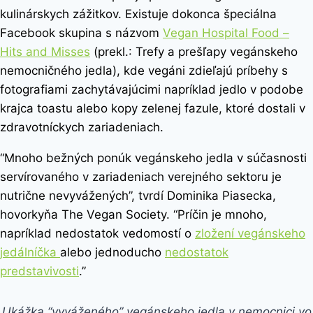
kulinárskych zážitkov. Existuje dokonca špeciálna
Facebook skupina s názvom
Vegan Hospital Food –
Hits and Misses
(prekl.: Trefy a prešľapy vegánskeho
nemocničného jedla), kde vegáni zdieľajú príbehy s
fotografiami zachytávajúcimi napríklad jedlo v podobe
krajca toastu alebo kopy zelenej fazule, ktoré dostali v
zdravotníckych zariadeniach.
“Mnoho bežných ponúk vegánskeho jedla v súčasnosti
servírovaného v zariadeniach verejného sektoru je
nutrične nevyvážených”, tvrdí Dominika Piasecka,
hovorkyňa The Vegan Society. “Príčin je mnoho,
napríklad nedostatok vedomostí o
zložení vegánskeho
jedálníčka
alebo jednoducho
nedostatok
predstavivosti
.”
Ukážka “vyváženého” vegánskeho jedla v nemocnici vo