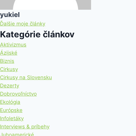
yukiel
Ďalšie moje články
Kategórie článkov
Aktivizmus
Ázijské
Biznis
Cirkusy
Cirkusy na Slovensku
Dezerty
Dobrovoľníctvo
Ekológia
Európske
Infoletáky
Interviews & príbehy
Juhoamerické