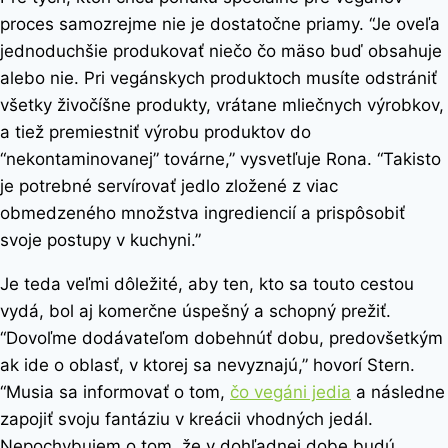
proces samozrejme nie je dostatočne priamy. “Je oveľa
jednoduchšie produkovať niečo čo mäso buď obsahuje
alebo nie. Pri vegánskych produktoch musíte odstrániť
všetky živočíšne produkty, vrátane mliečnych výrobkov,
a tiež premiestniť výrobu produktov do
“nekontaminovanej” továrne,” vysvetľuje Rona. “Takisto
je potrebné servírovať jedlo zložené z viac
obmedzeného množstva ingrediencií a prispôsobiť
svoje postupy v kuchyni.”
Je teda veľmi dôležité, aby ten, kto sa touto cestou
vydá, bol aj komerčne úspešný a schopný prežiť.
“Dovoľme dodávateľom dobehnúť dobu, predovšetkým
ak ide o oblasť, v ktorej sa nevyznajú,” hovorí Stern.
“Musia sa informovať o tom,
čo vegáni jedia
a následne
zapojiť svoju fantáziu v kreácii vhodných jedál.
Nepochybujem o tom, že v dohľadnej dobe budú