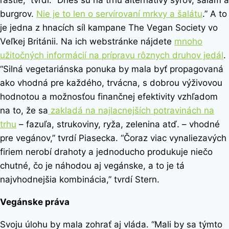
burgrov.
Nie je to len o servírovaní mrkvy a šalátu
.” A to
je jedna z hnacích síl kampane The Vegan Society vo
Veľkej Británii. Na ich webstránke nájdete
mnoho
užitočných informácií na prípravu rôznych druhov jedál
.
“Silná vegetariánska ponuka by mala byť propagovaná
ako vhodná pre každého, trvácna, s dobrou výživovou
hodnotou a možnosťou finančnej efektivity vzhľadom
na to, že sa
zakladá na najlacnejších potravinách na
trhu
– fazuľa, strukoviny, ryža, zelenina atď. – vhodné
pre vegánov,” tvrdí Piasecka. “Čoraz viac vynaliezavých
firiem nerobí drahoty a jednoducho produkuje niečo
chutné, čo je náhodou aj vegánske, a to je tá
najvhodnejšia kombinácia,” tvrdí Stern.
Vegánske práva
Svoju úlohu by mala zohrať aj vláda. “Mali by sa týmto