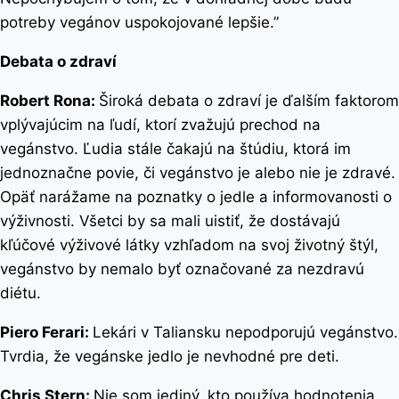
potreby vegánov uspokojované lepšie.”
Debata o zdraví
Robert Rona:
Široká debata o zdraví je ďalším faktorom
vplývajúcim na ľudí, ktorí zvažujú prechod na
vegánstvo. Ľudia stále čakajú na štúdiu, ktorá im
jednoznačne povie, či vegánstvo je alebo nie je zdravé.
Opäť narážame na poznatky o jedle a informovanosti o
výživnosti. Všetci by sa mali uistiť, že dostávajú
kľúčové výživové látky vzhľadom na svoj životný štýl,
vegánstvo by nemalo byť označované za nezdravú
diétu.
Piero Ferari:
Lekári v Taliansku nepodporujú vegánstvo.
Tvrdia, že vegánske jedlo je nevhodné pre deti.
Chris Stern:
Nie som jediný, kto používa hodnotenia