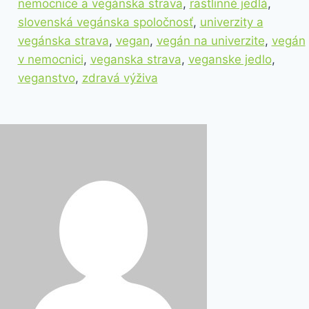
nemocnice a vegánska strava
,
rastlinné jedlá
,
slovenská vegánska spoločnosť
,
univerzity a
vegánska strava
,
vegan
,
vegán na univerzite
,
vegán
v nemocnici
,
veganska strava
,
veganske jedlo
,
veganstvo
,
zdravá výživa