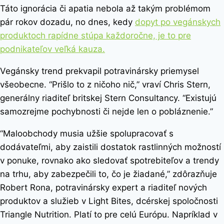
Táto ignorácia či apatia nebola až takým problémom
pár rokov dozadu, no dnes, kedy
dopyt po vegánskych
produktoch rapídne stúpa každoročne, je to pre
podnikateľov veľká kauza.
Vegánsky trend prekvapil potravinársky priemysel
všeobecne. “Prišlo to z ničoho nič,” vraví Chris Stern,
generálny riaditeľ britskej Stern Consultancy. “Existujú
samozrejme pochybnosti či nejde len o pobláznenie.”
“Maloobchody musia užšie spolupracovať s
dodávateľmi, aby zaistili dostatok rastlinných možností
v ponuke, rovnako ako sledovať spotrebiteľov a trendy
na trhu, aby zabezpečili to, čo je žiadané,” zdôrazňuje
Robert Rona, potravinársky expert a riaditeľ nových
produktov a služieb v Light Bites, dcérskej spoločnosti
Triangle Nutrition. Platí to pre celú Európu. Napríklad v