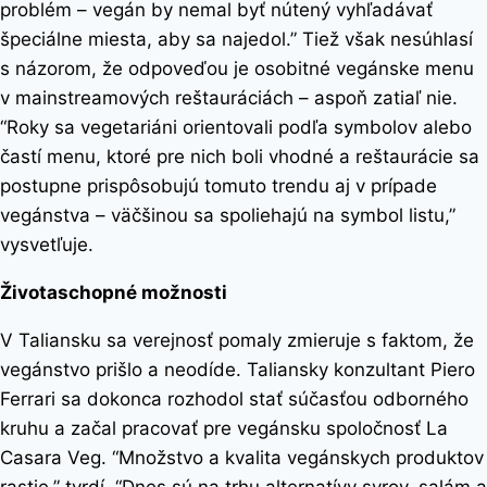
problém – vegán by nemal byť nútený vyhľadávať
špeciálne miesta, aby sa najedol.” Tiež však nesúhlasí
s názorom, že odpoveďou je osobitné vegánske menu
v mainstreamových reštauráciách – aspoň zatiaľ nie.
“Roky sa vegetariáni orientovali podľa symbolov alebo
častí menu, ktoré pre nich boli vhodné a reštaurácie sa
postupne prispôsobujú tomuto trendu aj v prípade
vegánstva – väčšinou sa spoliehajú na symbol listu,”
vysvetľuje.
Životaschopné možnosti
V Taliansku sa verejnosť pomaly zmieruje s faktom, že
vegánstvo prišlo a neodíde. Taliansky konzultant Piero
Ferrari sa dokonca rozhodol stať súčasťou odborného
kruhu a začal pracovať pre vegánsku spoločnosť La
Casara Veg. “Množstvo a kvalita vegánskych produktov
rastie,” tvrdí. “Dnes sú na trhu alternatívy syrov, salám a