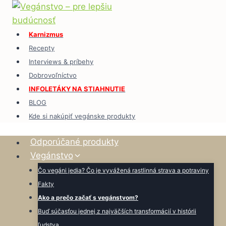
Skip
to
content
Karnizmus
Recepty
Interviews & príbehy
Dobrovoľníctvo
INFOLETÁKY NA STIAHNUTIE
BLOG
Kde si nakúpiť vegánske produkty
Odporúčané produkty
Vegánstvo
Čo vegáni jedia? Čo je vyvážená rastlinná strava a potraviny
Fakty
Ako a prečo začať s vegánstvom?
Buď súčasťou jednej z najväčších transformácií v histórii
ľudstva