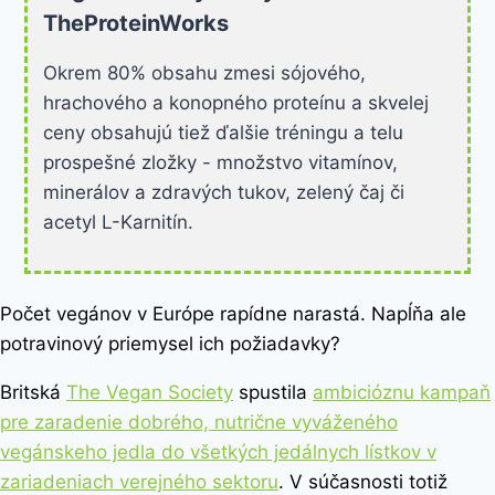
TheProteinWorks
Okrem 80% obsahu zmesi sójového,
hrachového a konopného proteínu a skvelej
ceny obsahujú tiež ďalšie tréningu a telu
prospešné zložky - množstvo vitamínov,
minerálov a zdravých tukov, zelený čaj či
acetyl L-Karnitín.
Počet vegánov v Európe rapídne narastá. Napĺňa ale
potravinový priemysel ich požiadavky?
Britská
The Vegan Society
spustila
ambicióznu kampaň
pre zaradenie dobrého, nutrične vyváženého
vegánskeho jedla do všetkých jedálnych lístkov v
zariadeniach verejného sektoru
. V súčasnosti totiž