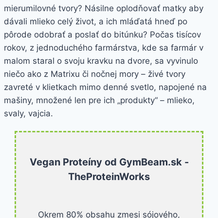
mierumilovné tvory? Násilne oplodňovať matky aby
dávali mlieko celý život, a ich mláďatá hneď po
pôrode odobrať a poslať do bitúnku? Počas tisícov
rokov, z jednoduchého farmárstva, kde sa farmár v
malom staral o svoju kravku na dvore, sa vyvinulo
niečo ako z Matrixu či nočnej mory – živé tvory
zavreté v klietkach mimo denné svetlo, napojené na
mašiny, množené len pre ich „produkty“ – mlieko,
svaly, vajcia.
Vegan Proteíny od GymBeam.sk -
TheProteinWorks
Okrem 80% obsahu zmesi sójového,