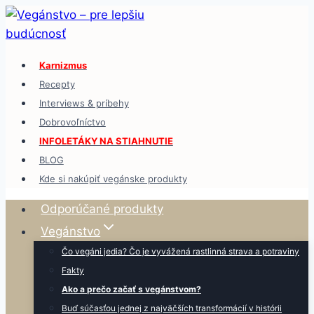
Skip
to
content
Karnizmus
Recepty
Interviews & príbehy
Dobrovoľníctvo
INFOLETÁKY NA STIAHNUTIE
BLOG
Kde si nakúpiť vegánske produkty
Odporúčané produkty
Vegánstvo
Čo vegáni jedia? Čo je vyvážená rastlinná strava a potraviny
Fakty
Ako a prečo začať s vegánstvom?
Buď súčasťou jednej z najväčších transformácií v histórii