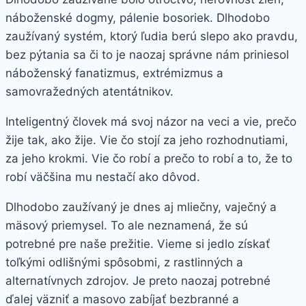
náboženské dogmy, pálenie bosoriek. Dlhodobo
zaužívaný systém, ktorý ľudia berú slepo ako pravdu,
bez pýtania sa či to je naozaj správne nám priniesol
náboženský fanatizmus, extrémizmus a
samovražedných atentátnikov.
Inteligentný človek má svoj názor na veci a vie, prečo
žije tak, ako žije. Vie čo stojí za jeho rozhodnutiami,
za jeho krokmi. Vie čo robí a prečo to robí a to, že to
robí väčšina mu nestačí ako dôvod.
Dlhodobo zaužívaný je dnes aj mliečny, vaječný a
mäsový priemysel. To ale neznamená, že sú
potrebné pre naše prežitie. Vieme si jedlo získať
toľkými odlišnými spôsobmi, z rastlinných a
alternatívnych zdrojov. Je preto naozaj potrebné
ďalej väzniť a masovo zabíjať bezbranné a