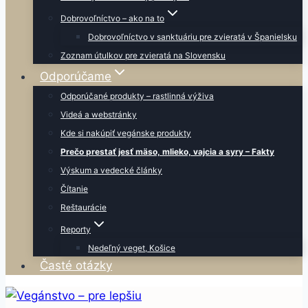
Dobrovoľníctvo – ako na to
Dobrovoľníctvo v sanktuáriu pre zvieratá v Španielsku
Zoznam útulkov pre zvieratá na Slovensku
Odporúčame
Odporúčané produkty – rastlinná výživa
Videá a webstránky
Kde si nakúpiť vegánske produkty
Prečo prestať jesť mäso, mlieko, vajcia a syry – Fakty
Výskum a vedecké články
Čítanie
Reštaurácie
Reporty
Nedeľný veget, Košice
Časté otázky