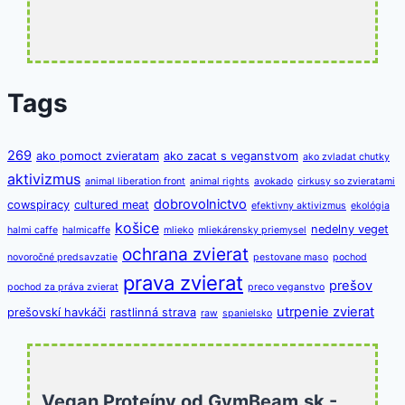
Tags
269
ako pomoct zvieratam
ako zacat s veganstvom
ako zvladat chutky
aktivizmus
animal liberation front
animal rights
avokado
cirkusy so zvieratami
dobrovolnictvo
cowspiracy
cultured meat
efektivny aktivizmus
ekológia
košice
nedelny veget
halmi caffe
halmicaffe
mlieko
mliekárensky priemysel
ochrana zvierat
novoročné predsavzatie
pestovane maso
pochod
prava zvierat
prešov
pochod za práva zvierat
preco veganstvo
utrpenie zvierat
prešovskí havkáči
rastlinná strava
raw
spanielsko
vegan
vegansky kolac
vegan burger
veganska strava
veganske jedlo
veganstvo
zdravie
vegánstvo
veganstvo a protein
zdravá
Vegan Proteíny od GymBeam.sk -
zdravá výživa
zooz