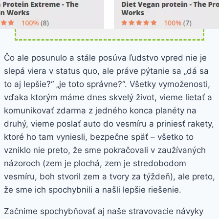
Čo ale posunulo a stále posúva ľudstvo vpred nie je
slepá viera v status quo, ale práve pýtanie sa „dá sa
to aj lepšie?“ „je toto správne?“. Všetky vymoženosti,
vďaka ktorým máme dnes skvelý život, vieme lietať a
komunikovať zdarma z jedného konca planéty na
druhý, vieme poslať auto do vesmíru a priniesť rakety,
ktoré ho tam vyniesli, bezpečne späť – všetko to
vzniklo nie preto, že sme pokračovali v zaužívaných
názoroch (zem je plochá, zem je stredobodom
vesmíru, boh stvoril zem a tvory za týždeň), ale preto,
že sme ich spochybnili a našli lepšie riešenie.
Začnime spochybňovať aj naše stravovacie návyky