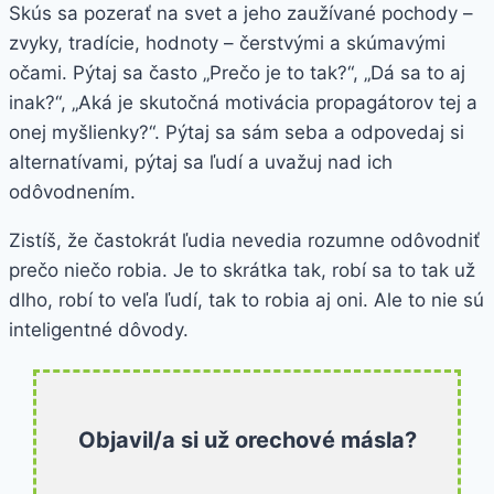
Skús sa pozerať na svet a jeho zaužívané pochody –
zvyky, tradície, hodnoty – čerstvými a skúmavými
očami. Pýtaj sa často „Prečo je to tak?“, „Dá sa to aj
inak?“, „Aká je skutočná motivácia propagátorov tej a
onej myšlienky?“. Pýtaj sa sám seba a odpovedaj si
alternatívami, pýtaj sa ľudí a uvažuj nad ich
odôvodnením.
Zistíš, že častokrát ľudia nevedia rozumne odôvodniť
prečo niečo robia. Je to skrátka tak, robí sa to tak už
dlho, robí to veľa ľudí, tak to robia aj oni. Ale to nie sú
inteligentné dôvody.
Objavil/a si už orechové másla?