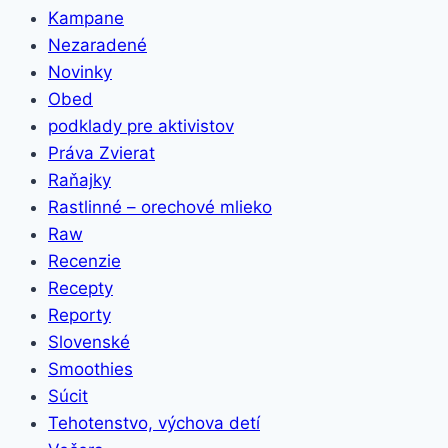
Kampane
Nezaradené
Novinky
Obed
podklady pre aktivistov
Práva Zvierat
Raňajky
Rastlinné – orechové mlieko
Raw
Recenzie
Recepty
Reporty
Slovenské
Smoothies
Súcit
Tehotenstvo, výchova detí