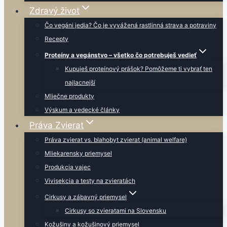
Zdravý život
Čo vegáni jedia? Čo je vyvážená rastlinná strava a potraviny
Recepty
Proteíny a vegánstvo – všetko čo potrebuješ vedieť
Kupuješ proteínový prášok? Pomôžeme ti vybrať ten
najlacnejší
Mliečne produkty
Výskum a vedecké články
Práva Zvierat
Práva zvierat vs. blahobyt zvierat (animal welfare)
Mliekarensky priemysel
Produkcia vajec
Vivisekcia a testy na zvieratách
Cirkusy a zábavný priemysel
Cirkusy so zvieratami na Slovensku
Kožušiny a kožušinový priemysel