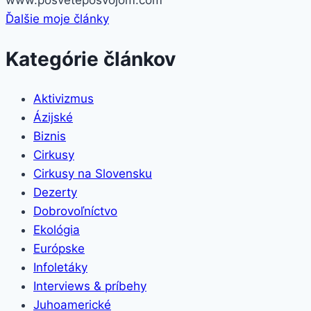
Ďalšie moje články
Kategórie článkov
Aktivizmus
Ázijské
Biznis
Cirkusy
Cirkusy na Slovensku
Dezerty
Dobrovoľníctvo
Ekológia
Európske
Infoletáky
Interviews & príbehy
Juhoamerické