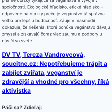
priame otázky týkajúce sa vegánstva a vývoja v
spoločnosti. Ekologické hľadisko, etické hľadisko –
odpovede na otázky prečo je vegánstvo tá správna
voľba pre lepšiu budúcnosť. Záujem masmédií
dokazuje, že riešenia, ktoré ponúka vegánstvo dávajú
zmysel a získavajú čoraz viac záujmu a podpory u
nás či vo svete.
DV TV, Tereza Vandrovcová,
soucitne.cz: Nepotřebujeme trápit a
zabíjet zvířata, veganství je
zdravější a vhodné pro všechny, říká
aktivistka
Páči sa? Zdieľaj: