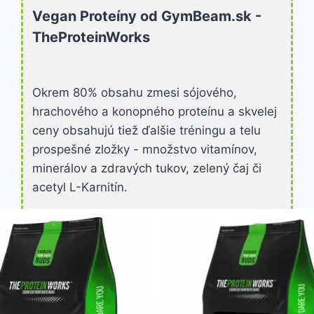
Vegan Proteíny od GymBeam.sk -
zdravá výživa
zooz
strava
TheProteinWorks
Okrem 80% obsahu zmesi sójového,
hrachového a konopného proteínu a skvelej
ceny obsahujú tiež ďalšie tréningu a telu
prospešné zložky - množstvo vitamínov,
minerálov a zdravých tukov, zelený čaj či
acetyl L-Karnitín.