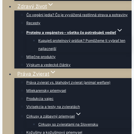
Zdravý život
Čo vegáni jedia? Čo je vyvážená rastlinná strava a potraviny
Recepty
Proteíny a vegánstvo – všetko čo potrebuješ vedieť
Kupuješ proteínový prášok? Pomôžeme ti vybrať ten
najlacnejší
Mliečne produkty
Výskum a vedecké články
Práva Zvierat
Práva zvierat vs. blahobyt zvierat (animal welfare)
Mliekarensky priemysel
Produkcia vajec
Vivisekcia a testy na zvieratách
Cirkusy a zábavný priemysel
Cirkusy so zvieratami na Slovensku
Kožušiny a kožušinový priemysel