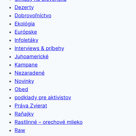
Dezerty
Dobrovoľníctvo
Ekológia
Európske
Infoletáky
Interviews & príbehy
Juhoamerické
Kampane
Nezaradené
Novinky
Obed
podklady pre aktivistov
Práva Zvierat
Raňajky
Rastlinné – orechové mlieko
Raw