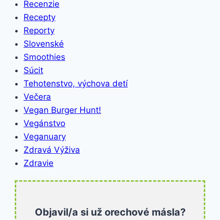
Recenzie
Recepty
Reporty
Slovenské
Smoothies
Súcit
Tehotenstvo, výchova detí
Večera
Vegan Burger Hunt!
Vegánstvo
Veganuary
Zdravá Výživa
Zdravie
Objavil/a si už orechové másla?