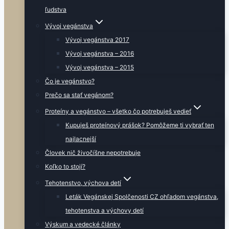
ľudstva
Vývoj vegánstva
Vývoj vegánstva 2017
Vývoj vegánstva – 2016
Vývoj vegánstva – 2015
Čo je vegánstvo?
Prečo sa stať vegánom?
Proteíny a vegánstvo – všetko čo potrebuješ vedieť
Kupuješ proteínový prášok? Pomôžeme ti vybrať ten
najlacnejší
Človek nič živočíšne nepotrebuje
Koľko to stojí?
Tehotenstvo, výchova detí
Leták Vegánskej Spolčenosti CZ ohľadom vegánstva,
tehotenstva a výchovy detí
Výskum a vedecké články