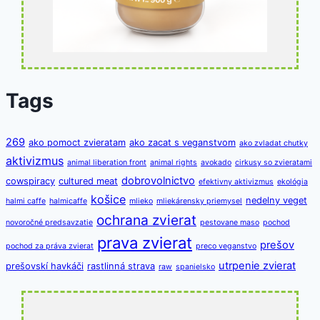
Tags
269
ako pomoct zvieratam
ako zacat s veganstvom
ako zvladat chutky
aktivizmus
animal liberation front
animal rights
avokado
cirkusy so zvieratami
dobrovolnictvo
cowspiracy
cultured meat
efektivny aktivizmus
ekológia
košice
nedelny veget
halmi caffe
halmicaffe
mlieko
mliekárensky priemysel
ochrana zvierat
novoročné predsavzatie
pestovane maso
pochod
prava zvierat
prešov
pochod za práva zvierat
preco veganstvo
utrpenie zvierat
prešovskí havkáči
rastlinná strava
raw
spanielsko
vegan
vegansky kolac
vegan burger
veganska strava
veganske jedlo
veganstvo
zdravie
vegánstvo
veganstvo a protein
zdravá