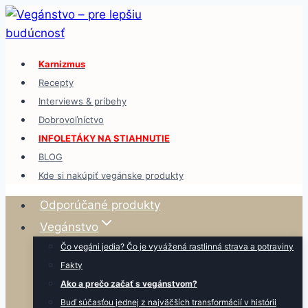
Skip
to
content
Karnizmus
Recepty
Interviews & príbehy
Dobrovoľníctvo
INFOLETÁKY NA STIAHNUTIE
BLOG
Kde si nakúpiť vegánske produkty
Odporúčané produkty
Vegánstvo
Čo vegáni jedia? Čo je vyvážená rastlinná strava a potraviny
Fakty
Ako a prečo začať s vegánstvom?
Buď súčasťou jednej z najväčších transformácií v histórii