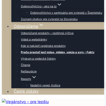
Dobrovoľníctvo – ako na to
Dobrovoľníctvo v sanktuáriu pre zvieratá v Španielsku
Zoznam útulkov pre zvieratá na Slovensku
Odporúčame
Odporúčané produkty – rastlinná výživa
Videá a webstránky
Kde si nakúpiť vegánske produkty
Prečo prestať jesť mäso, mlieko, vajcia a syry – Fakty
Výskum a vedecké články
Čítanie
Reštaurácie
Reporty
Nedeľný veget, Košice
Časté otázky