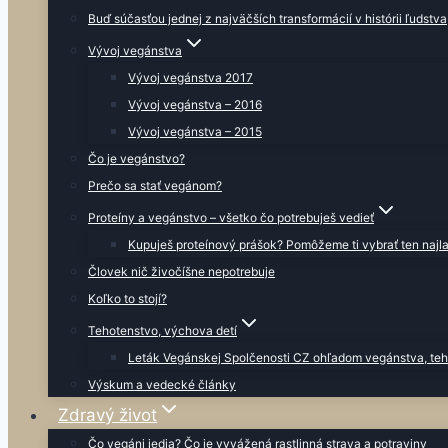
Buď súčasťou jednej z najväčších transformácií v histórii ľudstva
Vývoj vegánstva
Vývoj vegánstva 2017
Vývoj vegánstva – 2016
Vývoj vegánstva – 2015
Čo je vegánstvo?
Prečo sa stať vegánom?
Proteíny a vegánstvo – všetko čo potrebuješ vedieť
Kupuješ proteínový prášok? Pomôžeme ti vybrať ten najla
Človek nič živočíšne nepotrebuje
Koľko to stojí?
Tehotenstvo, výchova detí
Leták Vegánskej Spolčenosti CZ ohľadom vegánstva, teh
Výskum a vedecké články
Zdravý život
Čo vegáni jedia? Čo je vyvážená rastlinná strava a potraviny