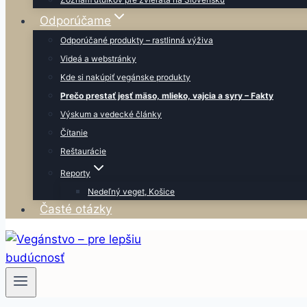
Odporúčame
Odporúčané produkty – rastlinná výživa
Videá a webstránky
Kde si nakúpiť vegánske produkty
Prečo prestať jesť mäso, mlieko, vajcia a syry – Fakty
Výskum a vedecké články
Čítanie
Reštaurácie
Reporty
Nedeľný veget, Košice
Časté otázky