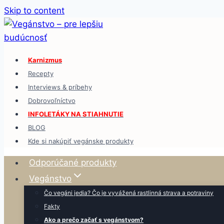
Skip to content
Karnizmus
Recepty
Interviews & príbehy
Dobrovoľníctvo
INFOLETÁKY NA STIAHNUTIE
BLOG
Kde si nakúpiť vegánske produkty
Odporúčané produkty
Vegánstvo
Čo vegáni jedia? Čo je vyvážená rastlinná strava a potraviny
Fakty
Ako a prečo začať s vegánstvom?