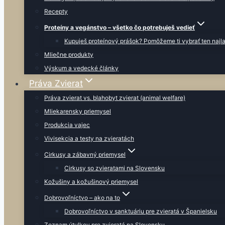
Recepty
Proteíny a vegánstvo – všetko čo potrebuješ vedieť
Kupuješ proteínový prášok? Pomôžeme ti vybrať ten najla
Mliečne produkty
Výskum a vedecké články
Práva Zvierat
Práva zvierat vs. blahobyt zvierat (animal welfare)
Mliekarensky priemysel
Produkcia vajec
Vivisekcia a testy na zvieratách
Cirkusy a zábavný priemysel
Cirkusy so zvieratami na Slovensku
Kožušiny a kožušinový priemysel
Dobrovoľníctvo – ako na to
Dobrovoľníctvo v sanktuáriu pre zvieratá v Španielsku
Zoznam útulkov pre zvieratá na Slovensku