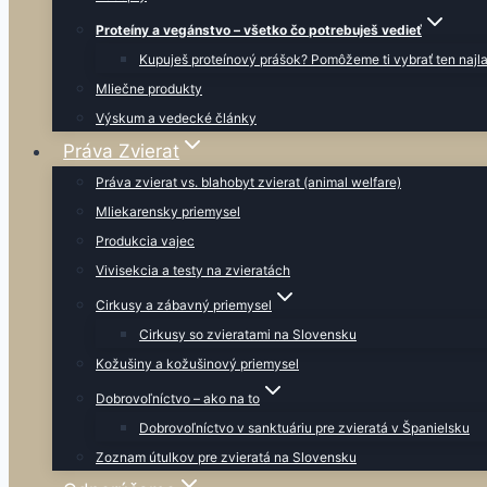
Proteíny a vegánstvo – všetko čo potrebuješ vedieť
Kupuješ proteínový prášok? Pomôžeme ti vybrať ten najla
Mliečne produkty
Výskum a vedecké články
Práva Zvierat
Práva zvierat vs. blahobyt zvierat (animal welfare)
Mliekarensky priemysel
Produkcia vajec
Vivisekcia a testy na zvieratách
Cirkusy a zábavný priemysel
Cirkusy so zvieratami na Slovensku
Kožušiny a kožušinový priemysel
Dobrovoľníctvo – ako na to
Dobrovoľníctvo v sanktuáriu pre zvieratá v Španielsku
Zoznam útulkov pre zvieratá na Slovensku