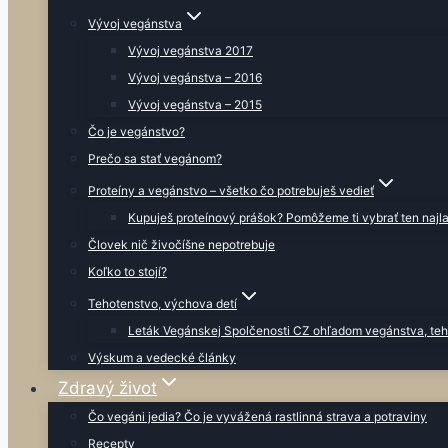
Vývoj vegánstva
Vývoj vegánstva 2017
Vývoj vegánstva – 2016
Vývoj vegánstva – 2015
Čo je vegánstvo?
Prečo sa stať vegánom?
Proteíny a vegánstvo – všetko čo potrebuješ vedieť
Kupuješ proteínový prášok? Pomôžeme ti vybrať ten najla
Človek nič živočíšne nepotrebuje
Koľko to stojí?
Tehotenstvo, výchova detí
Leták Vegánskej Spolčenosti CZ ohľadom vegánstva, teh
Výskum a vedecké články
Zdravý život
Čo vegáni jedia? Čo je vyvážená rastlinná strava a potraviny
Recepty