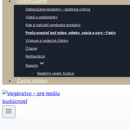
Odporúčame
Odporúčané produkty – rastlinná výživa
Videá a webstránky
Kde si nakúpiť vegánske produkty
Prečo prestať jesť mäso, mlieko, vajcia a syry – Fakty
Výskum a vedecké články
Čítanie
Reštaurácie
Reporty
Nedeľný veget, Košice
Časté otázky