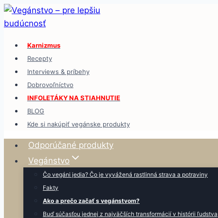
Skip
to
content
Karnizmus
Recepty
Interviews & príbehy
Dobrovoľníctvo
INFOLETÁKY NA STIAHNUTIE
BLOG
Kde si nakúpiť vegánske produkty
Odporúčané produkty
Vegánstvo
Čo vegáni jedia? Čo je vyvážená rastlinná strava a potraviny
Fakty
Ako a prečo začať s vegánstvom?
Buď súčasťou jednej z najväčších transformácií v histórii ľudstva