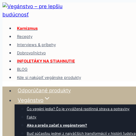
Skip
to
content
Karnizmus
Recepty
Interviews & príbehy
Dobrovoľníctvo
INFOLETÁKY NA STIAHNUTIE
BLOG
Kde si nakúpiť vegánske produkty
Odporúčané produkty
Vegánstvo
Čo vegáni jedia? Čo je vyvážená rastlinná strava a potraviny
Fakty
Ako a prečo začať s vegánstvom?
Buď súčasťou jednej z najväčších transformácií v histórii ľudstva