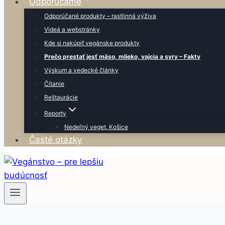
Odporúčame
Odporúčané produkty – rastlinná výživa
Videá a webstránky
Kde si nakúpiť vegánske produkty
Prečo prestať jesť mäso, mlieko, vajcia a syry – Fakty
Výskum a vedecké články
Čítanie
Reštaurácie
Reporty
Nedeľný veget, Košice
Časté otázky