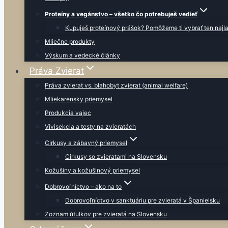
Proteíny a vegánstvo – všetko čo potrebuješ vedieť
Kupuješ proteínový prášok? Pomôžeme ti vybrať ten najla
Mliečne produkty
Výskum a vedecké články
Práva Zvierat
Práva zvierat vs. blahobyt zvierat (animal welfare)
Mliekarensky priemysel
Produkcia vajec
Vivisekcia a testy na zvieratách
Cirkusy a zábavný priemysel
Cirkusy so zvieratami na Slovensku
Kožušiny a kožušinový priemysel
Dobrovoľníctvo – ako na to
Dobrovoľníctvo v sanktuáriu pre zvieratá v Španielsku
Zoznam útulkov pre zvieratá na Slovensku