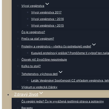
Vývoj vegánstva
Vývoj vegánstva 2017
Vývoj vegánstva – 2016
Vývoj vegánstva – 2015
Čo je vegánstvo?
Prečo sa stať vegánom?
Proteíny a vegánstvo – všetko čo potrebuješ vedieť
Kupuješ proteínový prášok? Pomôžeme ti vybrať ten najla
Človek nič živočíšne nepotrebuje
Koľko to stojí?
Tehotenstvo, výchova detí
Leták Vegánskej Spolčenosti CZ ohľadom vegánstva, teh
Výskum a vedecké články
Zdravý život
Čo vegáni jedia? Čo je vyvážená rastlinná strava a potraviny
Recepty