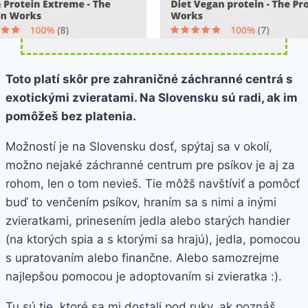
Toto platí skôr pre zahraničné záchranné centrá s
exotickými zvieratami. Na Slovensku sú radi, ak im
pomôžeš bez platenia.
Možností je na Slovensku dosť, spýtaj sa v okolí,
možno nejaké záchranné centrum pre psíkov je aj za
rohom, len o tom nevieš. Tie môžš navštíviť a pomôcť
buď to venčením psíkov, hraním sa s nimi a inými
zvieratkami, prinesením jedla alebo starých handier
(na ktorých spia a s ktorými sa hrajú), jedla, pomocou
s upratovaním alebo finančne. Alebo samozrejme
najlepšou pomocou je adoptovaním si zvieratka :).
Tu sú tie, ktoré sa mi dostali pod ruky, ak poznáš