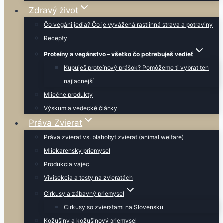
Zdravý život
Čo vegáni jedia? Čo je vyvážená rastlinná strava a potraviny
Recepty
Proteíny a vegánstvo – všetko čo potrebuješ vedieť
Kupuješ proteínový prášok? Pomôžeme ti vybrať ten
najlacnejší
Mliečne produkty
Výskum a vedecké články
Práva Zvierat
Práva zvierat vs. blahobyt zvierat (animal welfare)
Mliekarensky priemysel
Produkcia vajec
Vivisekcia a testy na zvieratách
Cirkusy a zábavný priemysel
Cirkusy so zvieratami na Slovensku
Kožušiny a kožušinový priemysel