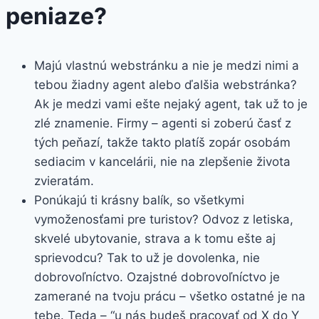
peniaze?
Majú vlastnú webstránku a nie je medzi nimi a
tebou žiadny agent alebo ďalšia webstránka?
Ak je medzi vami ešte nejaký agent, tak už to je
zlé znamenie. Firmy – agenti si zoberú časť z
tých peňazí, takže takto platíš zopár osobám
sediacim v kancelárii, nie na zlepšenie života
zvieratám.
Ponúkajú ti krásny balík, so všetkymi
vymoženosťami pre turistov? Odvoz z letiska,
skvelé ubytovanie, strava a k tomu ešte aj
sprievodcu? Tak to už je dovolenka, nie
dobrovoľníctvo. Ozajstné dobrovoľníctvo je
zamerané na tvoju prácu – všetko ostatné je na
tebe. Teda – “u nás budeš pracovať od X do Y