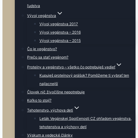
ľudstva
Vývoj vegánstva
Vývoj vegánstva 2017
Vývoj vegánstva – 2016
Vývoj vegánstva – 2015
Čo je vegánstvo?
Prečo sa stať vegánom?
Proteíny a vegánstvo – všetko čo potrebuješ vedieť
Kupuješ proteínový prášok? Pomôžeme ti vybrať ten
najlacnejší
Človek nič živočíšne nepotrebuje
Koľko to stojí?
Tehotenstvo, výchova detí
Leták Vegánskej Spolčenosti CZ ohľadom vegánstva,
tehotenstva a výchovy detí
Výskum a vedecké články