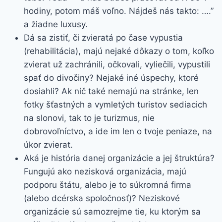
hodiny, potom máš voľno. Nájdeš nás takto: ….”
a žiadne luxusy.
Dá sa zistiť, či zvieratá po čase vypustia
(rehabilitácia), majú nejaké dôkazy o tom, koľko
zvierat už zachránili, očkovali, vyliečili, vypustili
spať do divočiny? Nejaké iné úspechy, ktoré
dosiahli? Ak nič také nemajú na stránke, len
fotky šťastných a vymletých turistov sediacich
na slonovi, tak to je turizmus, nie
dobrovoľníctvo, a ide im len o tvoje peniaze, na
úkor zvierat.
Aká je história danej organizácie a jej štruktúra?
Fungujú ako nezisková organizácia, majú
podporu štátu, alebo je to súkromná firma
(alebo dcérska spoločnosť)? Neziskové
organizácie sú samozrejme tie, ku ktorým sa