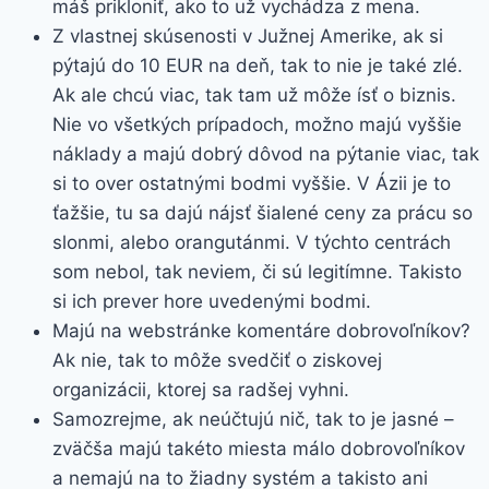
máš prikloniť, ako to už vychádza z mena.
Z vlastnej skúsenosti v Južnej Amerike, ak si
pýtajú do 10 EUR na deň, tak to nie je také zlé.
Ak ale chcú viac, tak tam už môže ísť o biznis.
Nie vo všetkých prípadoch, možno majú vyššie
náklady a majú dobrý dôvod na pýtanie viac, tak
si to over ostatnými bodmi vyššie. V Ázii je to
ťažšie, tu sa dajú nájsť šialené ceny za prácu so
slonmi, alebo orangutánmi. V týchto centrách
som nebol, tak neviem, či sú legitímne. Takisto
si ich prever hore uvedenými bodmi.
Majú na webstránke komentáre dobrovoľníkov?
Ak nie, tak to môže svedčiť o ziskovej
organizácii, ktorej sa radšej vyhni.
Samozrejme, ak neúčtujú nič, tak to je jasné –
zväčša majú takéto miesta málo dobrovoľníkov
a nemajú na to žiadny systém a takisto ani