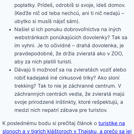
poplatky. Prídeš, odrobíš si svoje, ideš domov.
(Keďže nič od teba nechcú, ani ti nič nedajú –
ubytko si musíš nájsť sám).
Našiel si ich ponuku dobrovoľníctva na iných
webstránkach ponúkajúcich dovolenky? Tak sa
im vyhni. Je to očividné – drahá dovolenka, je
pravdepodobné, že držia zvieratá ako v ZOO,
aby za nich platili turisti.
Dávajú ti možnosť sa na zvieratách voziť alebo
robiť kadejaké iné cirkusové triky? Ako sloní
trekking? Tak to nie je záchranné centrum. V
záchranných centrách vedia, že zvieratá majú
svoje prirodzené inštinkty, ktoré rešpektujú, a
medzi nich nepatrí zábava pre turistov.
K poslednému bodu si prečítaj článok o
turistike na
slonoch a v tigrích kláštoroch v Thajsku, a prečo sa jej