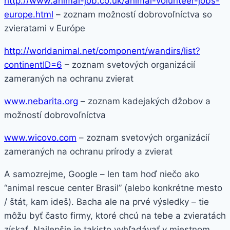
http://www.animal-job.co.uk/animal-volunteer-jobs-
europe.html
– zoznam možností dobrovoľníctva so
zvieratami v Európe
http://worldanimal.net/component/wandirs/list?
continentID=6
– zoznam svetových organizácií
zameraných na ochranu zvierat
www.nebarita.org
– zoznam kadejakých džobov a
možností dobrovoľníctva
www.wicovo.com
– zoznam svetových organizácií
zameraných na ochranu prírody a zvierat
A samozrejme, Google – len tam hoď niečo ako
“animal rescue center Brasil” (alebo konkrétne mesto
/ štát, kam ideš). Bacha ale na prvé výsledky – tie
môžu byť často firmy, ktoré chcú na tebe a zvieratách
získať. Najlepšie je takisto vyhľadávať v miestnom