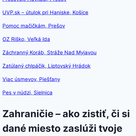
UVP.sk – útulok pri Haniske, Košice
Pomoc mačičkám, Prešov
OZ Riško, Veľká Ida
Záchranný Koráb, Stráže Nad Myjavou
Zatúlaný chlpáčik, Liptovský Hrádok
Viac úsmevov, Piešťany
Pes v núdzi, Sielnica
Zahraničie – ako zistiť, či si
dané miesto zaslúži tvoje