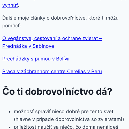
vyhnúť
.
Ďalšie moje články o dobrovoľníctve, ktoré ti môžu
pomôcť:
O vegánstve, cestovaní a ochrane zvierat –
Prednáška v Sabinove
Prechádzky s pumou v Bolívii
Práca v záchrannom centre Cerelias v Peru
Čo ti dobrovoľníctvo dá?
možnosť spraviť niečo dobré pre tento svet
(hlavne v prípade dobrovoľníctva so zvieratami)
príležitosť naučiť sa niečo, čo doma nenájdeš