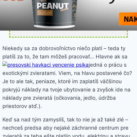
Niekedy sa za dobrovoľníctvo niečo platí – teda ty
platíš za to, že tam môžeš pracovať… Hlavne ak sa
jedná o prácu s
exotickými zvieratami. Viem, na hlavu postavené čo?
Je to ale tak, peniaze, ktoré im zaplatíš väčšinou
pokryjú náklady na tvoje ubytovanie a zvyšok ide na
náklady pre zvieratá (očkovania, jedlo, údržba
priestorov atď.).
Keď sa nad tým zamyslíš, tak to nie je až také zlé –
nechceš predsa aby nejaké záchranné centrum pre
zvieratá za teba ešte platilo vodu, elektrinu a stravu,