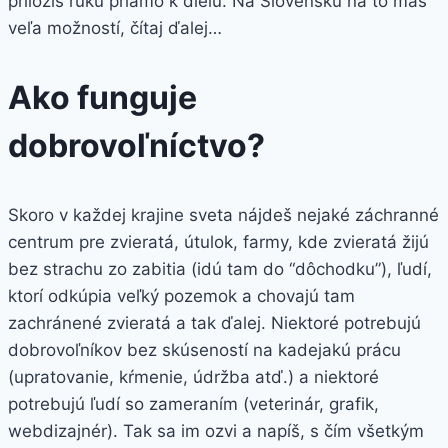
priložíš ruku priamo k dielu. Na Slovensku na to máš
veľa možností, čítaj ďalej…
Ako funguje
dobrovoľníctvo?
Skoro v každej krajine sveta nájdeš nejaké záchranné
centrum pre zvieratá, útulok, farmy, kde zvieratá žijú
bez strachu zo zabitia (idú tam do “dôchodku”), ľudí,
ktorí odkúpia veľký pozemok a chovajú tam
zachránené zvieratá a tak ďalej. Niektoré potrebujú
dobrovoľníkov bez skúseností na kadejakú prácu
(upratovanie, kŕmenie, údržba atď.) a niektoré
potrebujú ľudí so zameraním (veterinár, grafik,
webdizajnér). Tak sa im ozvi a napíš, s čím všetkým