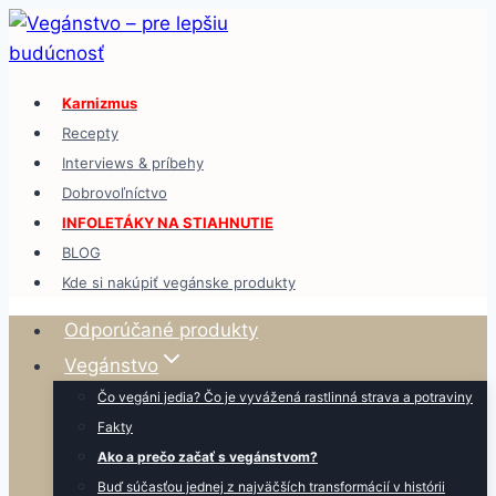
Skip
to
content
Karnizmus
Recepty
Interviews & príbehy
Dobrovoľníctvo
INFOLETÁKY NA STIAHNUTIE
BLOG
Kde si nakúpiť vegánske produkty
Odporúčané produkty
Vegánstvo
Čo vegáni jedia? Čo je vyvážená rastlinná strava a potraviny
Fakty
Ako a prečo začať s vegánstvom?
Buď súčasťou jednej z najväčších transformácií v histórii