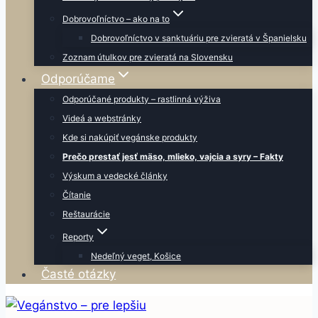
Dobrovoľníctvo – ako na to
Dobrovoľníctvo v sanktuáriu pre zvieratá v Španielsku
Zoznam útulkov pre zvieratá na Slovensku
Odporúčame
Odporúčané produkty – rastlinná výživa
Videá a webstránky
Kde si nakúpiť vegánske produkty
Prečo prestať jesť mäso, mlieko, vajcia a syry – Fakty
Výskum a vedecké články
Čítanie
Reštaurácie
Reporty
Nedeľný veget, Košice
Časté otázky