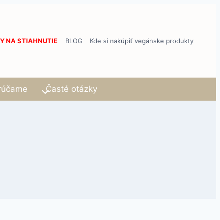
Y NA STIAHNUTIE
BLOG
Kde si nakúpiť vegánske produkty
rúčame
Časté otázky