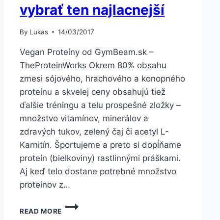
vybrať ten najlacnejší
By
Lukas
14/03/2017
Vegan Proteíny od GymBeam.sk –
TheProteinWorks Okrem 80% obsahu
zmesi sójového, hrachového a konopného
proteínu a skvelej ceny obsahujú tiež
ďalšie tréningu a telu prospešné zložky –
množstvo vitamínov, minerálov a
zdravých tukov, zelený čaj či acetyl L-
Karnitín. Športujeme a preto si dopĺňame
proteín (bielkoviny) rastlinnými práškami.
Aj keď telo dostane potrebné množstvo
proteínov z…
KUPUJEŠ
READ MORE
PROTEÍNOVÝ