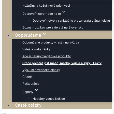
Kožušiny a kožušinový priemysel
Dobrovoľníctvo – ako na to
Dobrovoľníctvo v sanktuáriu pre zvieratá v Španielsku
Zoznam útulkov pre zvieratá na Slovensku
Odporúčame
Odporúčané produkty – rastlinná výživa
Videá a webstránky
Kde si nakúpiť vegánske produkty
Prečo prestať jesť mäso, mlieko, vajcia a syry – Fakty
Výskum a vedecké články
Čítanie
Reštaurácie
Reporty
Nedeľný veget, Košice
Časté otázky