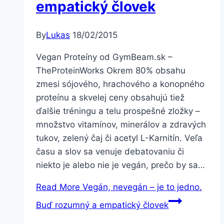
empatický človek
By
Lukas
18/02/2015
Vegan Proteíny od GymBeam.sk –
TheProteinWorks Okrem 80% obsahu
zmesi sójového, hrachového a konopného
proteínu a skvelej ceny obsahujú tiež
ďalšie tréningu a telu prospešné zložky –
množstvo vitamínov, minerálov a zdravých
tukov, zelený čaj či acetyl L-Karnitín. Veľa
času a slov sa venuje debatovaniu či
niekto je alebo nie je vegán, prečo by sa…
Read More
Vegán, nevegán – je to jedno.
Buď rozumný a empatický človek