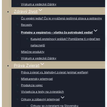
Výskum a vedecké články
Zdravý život
Čo vegáni jedia? Čo je vyvážená rastlinná strava a potraviny
Recepty
Proteíny a vegánstvo – všetko čo potrebuješ vedieť
Kupuješ proteínový prášok? Pomôžeme ti vybrať ten
najlacnejší
Mliečne produkty
Výskum a vedecké články
Práva Zvierat
Práva zvierat vs. blahobyt zvierat (animal welfare)
Mliekarensky priemysel
Produkcia vajec
Vivisekcia a testy na zvieratách
Cirkusy a zábavný priemysel
Cirkusy so zvieratami na Slovensku