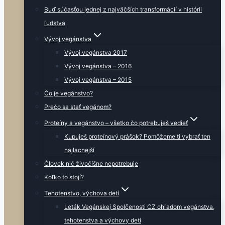
Buď súčasťou jednej z najväčších transformácií v histórii
ľudstva
Vývoj vegánstva
Vývoj vegánstva 2017
Vývoj vegánstva – 2016
Vývoj vegánstva – 2015
Čo je vegánstvo?
Prečo sa stať vegánom?
Proteíny a vegánstvo – všetko čo potrebuješ vedieť
Kupuješ proteínový prášok? Pomôžeme ti vybrať ten
najlacnejší
Človek nič živočíšne nepotrebuje
Koľko to stojí?
Tehotenstvo, výchova detí
Leták Vegánskej Spolčenosti CZ ohľadom vegánstva,
tehotenstva a výchovy detí