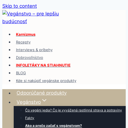
Skip to content
Karnizmus
Recepty
Interviews & príbehy
Dobrovoľníctvo
INFOLETÁKY NA STIAHNUTIE
BLOG
Kde si nakúpiť vegánske produkty
Odporúčané produkty
Vegánstvo
Čo vegáni jedia? Čo je vyvážená rastlinná strava a potraviny
Fakty
Ako a prečo začať s vegánstvom?