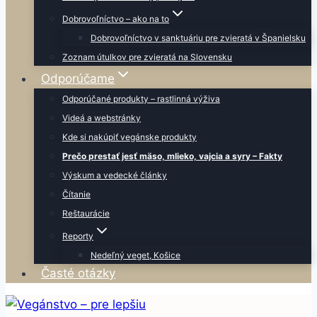
Dobrovoľníctvo – ako na to
Dobrovoľníctvo v sanktuáriu pre zvieratá v Španielsku
Zoznam útulkov pre zvieratá na Slovensku
Odporúčame
Odporúčané produkty – rastlinná výživa
Videá a webstránky
Kde si nakúpiť vegánske produkty
Prečo prestať jesť mäso, mlieko, vajcia a syry – Fakty
Výskum a vedecké články
Čítanie
Reštaurácie
Reporty
Nedeľný veget, Košice
Časté otázky