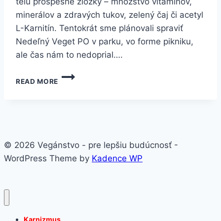
telu prospešné zložky – množstvo vitamínov,
minerálov a zdravých tukov, zelený čaj či acetyl
L-Karnitín. Tentokrát sme plánovali spraviť
Nedeľný Veget PO v parku, vo forme pikniku,
ale čas nám to nedoprial….
REPORT:
READ MORE
NEDEĽNÝ
VEGET,
PREŠOV
AUGUST
2014
© 2026 Vegánstvo - pre lepšiu budúcnosť -
WordPress Theme by
Kadence WP
Karnizmus