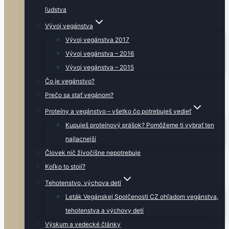
ľudstva
Vývoj vegánstva
Vývoj vegánstva 2017
Vývoj vegánstva – 2016
Vývoj vegánstva – 2015
Čo je vegánstvo?
Prečo sa stať vegánom?
Proteíny a vegánstvo – všetko čo potrebuješ vedieť
Kupuješ proteínový prášok? Pomôžeme ti vybrať ten
najlacnejší
Človek nič živočíšne nepotrebuje
Koľko to stojí?
Tehotenstvo, výchova detí
Leták Vegánskej Spolčenosti CZ ohľadom vegánstva,
tehotenstva a výchovy detí
Výskum a vedecké články