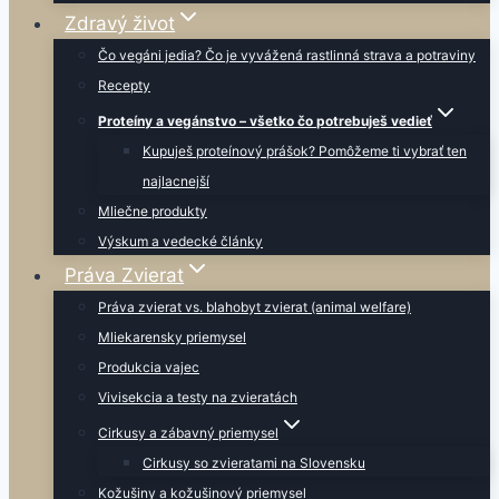
Zdravý život
Čo vegáni jedia? Čo je vyvážená rastlinná strava a potraviny
Recepty
Proteíny a vegánstvo – všetko čo potrebuješ vedieť
Kupuješ proteínový prášok? Pomôžeme ti vybrať ten
najlacnejší
Mliečne produkty
Výskum a vedecké články
Práva Zvierat
Práva zvierat vs. blahobyt zvierat (animal welfare)
Mliekarensky priemysel
Produkcia vajec
Vivisekcia a testy na zvieratách
Cirkusy a zábavný priemysel
Cirkusy so zvieratami na Slovensku
Kožušiny a kožušinový priemysel