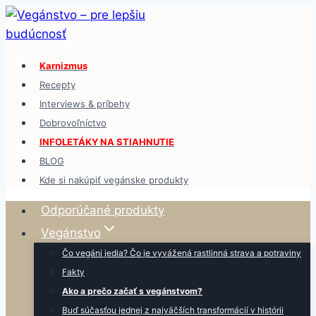
Skip
to
content
Karnizmus
Recepty
Interviews & príbehy
Dobrovoľníctvo
INFOLETÁKY NA STIAHNUTIE
BLOG
Kde si nakúpiť vegánske produkty
Odporúčané produkty
Vegánstvo
Čo vegáni jedia? Čo je vyvážená rastlinná strava a potraviny
Fakty
Ako a prečo začať s vegánstvom?
Buď súčasťou jednej z najväčších transformácií v histórii